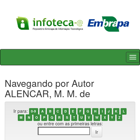
Skip
navigation
Navegando por Autor
ALENCAR, M. M. de
Ir para:
0-9
A
B
C
D
E
F
G
H
I
J
K
L
M
N
O
P
Q
R
S
T
U
V
W
X
Y
Z
ou entre com as primeiras letras: