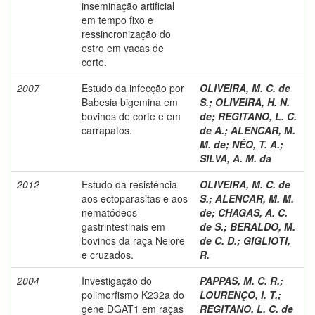
inseminação artificial
em tempo fixo e
ressincronização do
estro em vacas de
corte.
2007
Estudo da infecção por
OLIVEIRA, M. C. de
Babesia bigemina em
S.
;
OLIVEIRA, H. N.
bovinos de corte e em
de
;
REGITANO, L. C.
carrapatos.
de A.
;
ALENCAR, M.
M. de
;
NÉO, T. A.
;
SILVA, A. M. da
2012
Estudo da resistência
OLIVEIRA, M. C. de
aos ectoparasitas e aos
S.
;
ALENCAR, M. M.
nematódeos
de
;
CHAGAS, A. C.
gastrintestinais em
de S.
;
BERALDO, M.
bovinos da raça Nelore
de C. D.
;
GIGLIOTI,
e cruzados.
R.
2004
Investigação do
PAPPAS, M. C. R.
;
polimorfismo K232a do
LOURENÇO, I. T.
;
gene DGAT1 em raças
REGITANO, L. C. de