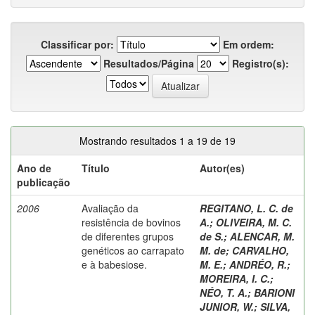
Classificar por:
Em ordem:
Resultados/Página
Registro(s):
Mostrando resultados 1 a 19 de 19
Ano de
Título
Autor(es)
publicação
2006
Avaliação da
REGITANO, L. C. de
resistência de bovinos
A.
;
OLIVEIRA, M. C.
de diferentes grupos
de S.
;
ALENCAR, M.
genéticos ao carrapato
M. de
;
CARVALHO,
e à babesiose.
M. E.
;
ANDRÉO, R.
;
MOREIRA, I. C.
;
NÉO, T. A.
;
BARIONI
JUNIOR, W.
;
SILVA,