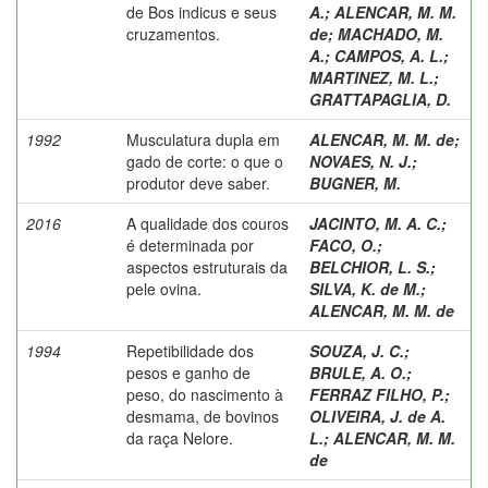
de Bos indicus e seus
A.
;
ALENCAR, M. M.
cruzamentos.
de
;
MACHADO, M.
A.
;
CAMPOS, A. L.
;
MARTINEZ, M. L.
;
GRATTAPAGLIA, D.
1992
Musculatura dupla em
ALENCAR, M. M. de
;
gado de corte: o que o
NOVAES, N. J.
;
produtor deve saber.
BUGNER, M.
2016
A qualidade dos couros
JACINTO, M. A. C.
;
é determinada por
FACO, O.
;
aspectos estruturais da
BELCHIOR, L. S.
;
pele ovina.
SILVA, K. de M.
;
ALENCAR, M. M. de
1994
Repetibilidade dos
SOUZA, J. C.
;
pesos e ganho de
BRULE, A. O.
;
peso, do nascimento à
FERRAZ FILHO, P.
;
desmama, de bovinos
OLIVEIRA, J. de A.
da raça Nelore.
L.
;
ALENCAR, M. M.
de