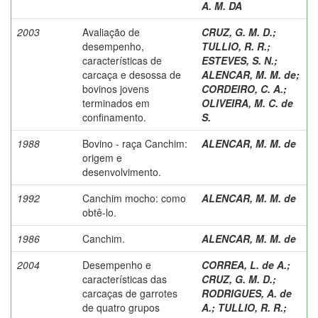
A. M. DA
2003
Avaliação de
CRUZ, G. M. D.
;
desempenho,
TULLIO, R. R.
;
características de
ESTEVES, S. N.
;
carcaça e desossa de
ALENCAR, M. M. de
;
bovinos jovens
CORDEIRO, C. A.
;
terminados em
OLIVEIRA, M. C. de
confinamento.
S.
1988
Bovino - raça Canchim:
ALENCAR, M. M. de
origem e
desenvolvimento.
1992
Canchim mocho: como
ALENCAR, M. M. de
obtê-lo.
1986
Canchim.
ALENCAR, M. M. de
2004
Desempenho e
CORREA, L. de A.
;
características das
CRUZ, G. M. D.
;
carcaças de garrotes
RODRIGUES, A. de
de quatro grupos
A.
;
TULLIO, R. R.
;