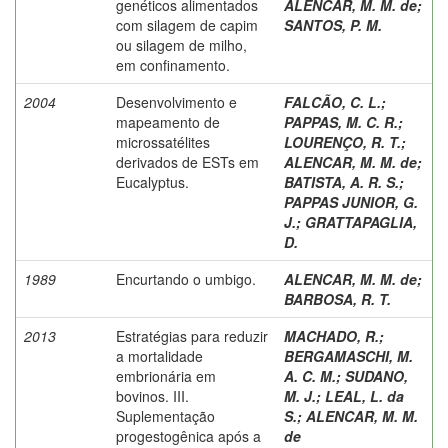
genéticos alimentados
ALENCAR, M. M. de
;
com silagem de capim
SANTOS, P. M.
ou silagem de milho,
em confinamento.
2004
Desenvolvimento e
FALCÃO, C. L.
;
mapeamento de
PAPPAS, M. C. R.
;
microssatélites
LOURENÇO, R. T.
;
derivados de ESTs em
ALENCAR, M. M. de
;
Eucalyptus.
BATISTA, A. R. S.
;
PAPPAS JUNIOR, G.
J.
;
GRATTAPAGLIA,
D.
1989
Encurtando o umbigo.
ALENCAR, M. M. de
;
BARBOSA, R. T.
2013
Estratégias para reduzir
MACHADO, R.
;
a mortalidade
BERGAMASCHI, M.
embrionária em
A. C. M.
;
SUDANO,
bovinos. III.
M. J.
;
LEAL, L. da
Suplementação
S.
;
ALENCAR, M. M.
progestogênica após a
de