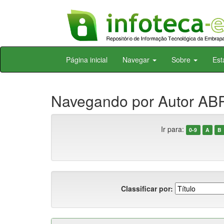
Skip
Página inicial
Navegar
Sobre
Est
navigation
Navegando por Autor ABR
Ir para:
0-9
A
B
Classificar por: