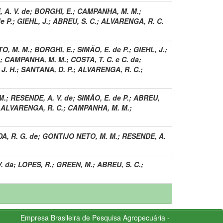
 A. V. de
;
BORGHI, E.
;
CAMPANHA, M. M.
;
e P.
;
GIEHL, J.
;
ABREU, S. C.
;
ALVARENGA, R. C.
O, M. M.
;
BORGHI, E.
;
SIMÃO, E. de P.
;
GIEHL, J.
;
;
CAMPANHA, M. M.
;
COSTA, T. C. e C. da
;
J. H.
;
SANTANA, D. P.
;
ALVARENGA, R. C.
;
M.
;
RESENDE, A. V. de
;
SIMÃO, E. de P.
;
ABREU,
;
ALVARENGA, R. C.
;
CAMPANHA, M. M.
;
A, R. G. de
;
GONTIJO NETO, M. M.
;
RESENDE, A.
. da
;
LOPES, R.
;
GREEN, M.
;
ABREU, S. C.
;
Empresa Brasileira de Pesquisa Agropecuária -