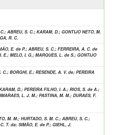
 C.
;
ABREU, S. C.
;
KARAM, D.
;
GONTIJO NETO, M.
A, R. C.
MÃO, E. de P.
;
ABREU, S. C.
;
FERREIRA, A. C. de
. E.
;
MELO, I. G.
;
MARQUES, L. de S.
;
GONTIJO
. C.
;
BORGHI, E.
;
RESENDE, A. V. de
;
PEREIRA
KARAM, D.
;
PEREIRA FILHO, I. A.
;
RIOS, S. de A.
;
IMARAES, L. J. M.
;
PASTINA, M. M.
;
DURAES, F.
O, M. M.
;
HURTADO, S. M. C.
;
ABREU, S. C.
;
C. T. da
;
SIMÃO, E. de P.
;
GIEHL, J.