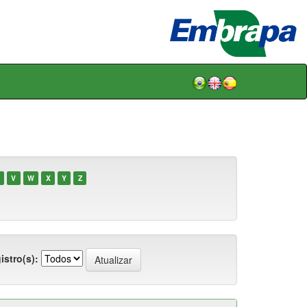
V
W
X
Y
Z
istro(s):