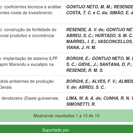
: coeficientes técnicos e análise
GONTIJO NETO, M. M.
;
RESENDE,
entes níveis de investimento
COSTA, T. C. e C. da
;
SIMÃO, E. d
: construção da fertilidade do
RESENDE, A. V. de
;
GONTIJO NET
cial produtivo e convivência
ABREU, S. C.
;
HURTADO, S. M. C.
MARRIEL, I. E.
;
VASCONCELLOS, 
VIANA, J. H. M.
o: implantação de sistema ILPF
BORGHI, E.
;
GONTIJO NETO, M. 
capim Marandu e eucalipto na
S. C.
;
GIEHL, J.
;
SANTANA, D. P.
RESENDE, R. M. S.
m dois ambientes de produção
BORGHI, E.
;
ALVES, F. V.
;
ALMEID
Gerais.
V. de
;
ABREU, S. C.
dendezeiro (Elaeis guineensis,
LIMA, W. A. A. de
;
CUNHA, R. N. V
SIMONETTI, R.
Mostrando resultados 1 a 10 de 10
Suportado por