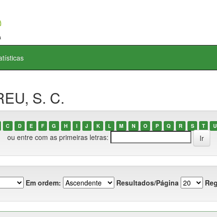
atísticas
EU, S. C.
C
D
E
F
G
H
I
J
K
L
M
N
O
P
Q
R
S
T
U
ou entre com as primeiras letras:
Em ordem:
Resultados/Página
Reg