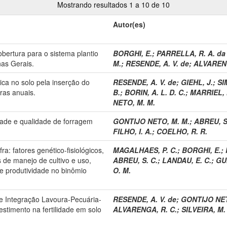
Mostrando resultados 1 a 10 de 10
Autor(es)
bertura para o sistema plantio
BORGHI, E.
;
PARRELLA, R. A. da
nas Gerais.
M.
;
RESENDE, A. V. de
;
ALVARENG
ica no solo pela inserção do
RESENDE, A. V. de
;
GIEHL, J.
;
SI
ras anuais.
B.
;
BORIN, A. L. D. C.
;
MARRIEL, I
NETO, M. M.
dade e qualidade de forragem
GONTIJO NETO, M. M.
;
ABREU, S
FILHO, I. A.
;
COELHO, R. R.
: fatores genético-fisiológicos,
MAGALHAES, P. C.
;
BORGHI, E.
;
 de manejo de cultivo e uso,
ABREU, S. C.
;
LANDAU, E. C.
;
GU
e produtividade no binômio
O. M.
e Integração Lavoura-Pecuária-
RESENDE, A. V. de
;
GONTIJO NET
estimento na fertilidade em solo
ALVARENGA, R. C.
;
SILVEIRA, M. 