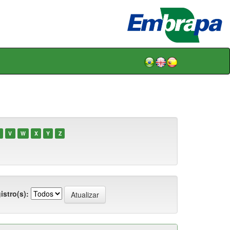
V
W
X
Y
Z
istro(s):