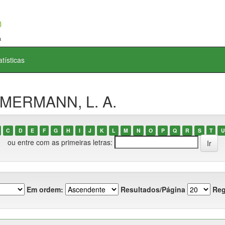
atísticas
MMERMANN, L. A.
C
D
E
F
G
H
I
J
K
L
M
N
O
P
Q
R
S
T
U
ou entre com as primeiras letras:
Em ordem:
Resultados/Página
Reg