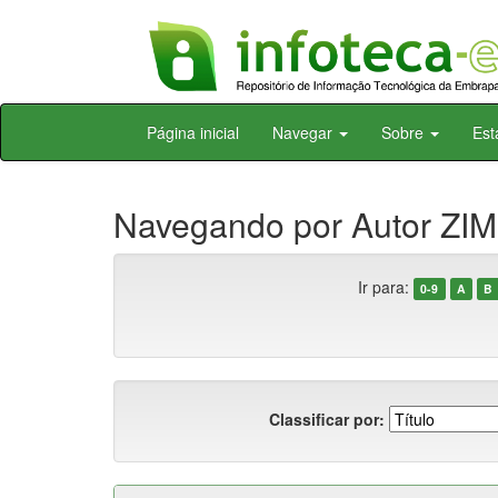
Skip
Página inicial
Navegar
Sobre
Est
navigation
Navegando por Autor ZI
Ir para:
0-9
A
B
Classificar por: