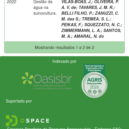
2022
Gestão da
VILAS-BOAS, J.
;
OLIVEIRA, P.
água na
A. V. de
;
TAVARES, J. M. R.
;
suinocultura.
BELLI FILHO, P.
;
ZANUZZI, C.
M. das S.
;
TREMEA, S. L.
;
PEIKAS, F.
;
SQUEZZATO, N. C.
;
ZIMMERMANN, L. A.
;
SANTOS,
M. A.
;
AMARAL, N. do
Mostrando resultados 1 a 2 de 2
Indexado por
Suportado por
Empresa Brasileira de Pesquisa Agropecuária - Embrapa
SAC: