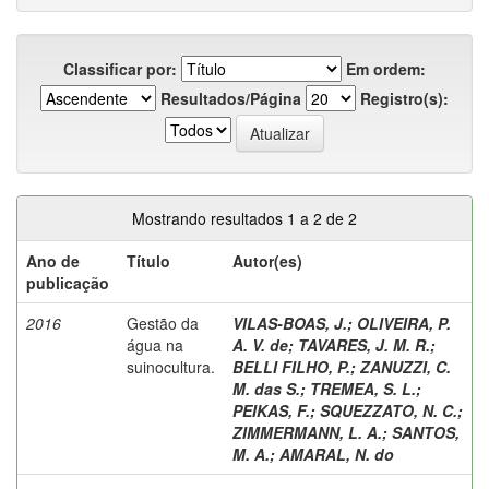
Classificar por:
Em ordem:
Resultados/Página
Registro(s):
Mostrando resultados 1 a 2 de 2
Ano de
Título
Autor(es)
publicação
2016
Gestão da
VILAS-BOAS, J.
;
OLIVEIRA, P.
água na
A. V. de
;
TAVARES, J. M. R.
;
suinocultura.
BELLI FILHO, P.
;
ZANUZZI, C.
M. das S.
;
TREMEA, S. L.
;
PEIKAS, F.
;
SQUEZZATO, N. C.
;
ZIMMERMANN, L. A.
;
SANTOS,
M. A.
;
AMARAL, N. do