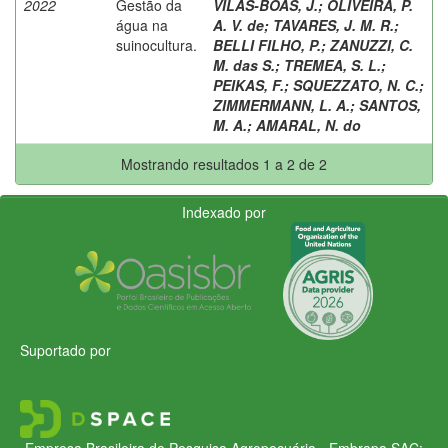
2022
Gestão da
VILAS-BOAS, J.
;
OLIVEIRA, P.
água na
A. V. de
;
TAVARES, J. M. R.
;
suinocultura.
BELLI FILHO, P.
;
ZANUZZI, C.
M. das S.
;
TREMEA, S. L.
;
PEIKAS, F.
;
SQUEZZATO, N. C.
;
ZIMMERMANN, L. A.
;
SANTOS,
M. A.
;
AMARAL, N. do
Mostrando resultados 1 a 2 de 2
Indexado por
Suportado por
Empresa Brasileira de Pesquisa Agropecuária - Embrapa
SAC: