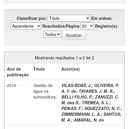
Classificar por:
Em ordem:
Resultados/Página
Registro(s):
Mostrando resultados 1 a 2 de 2
Ano de
Título
Autor(es)
publicação
2016
Gestão da
VILAS-BOAS, J.
;
OLIVEIRA, P.
água na
A. V. de
;
TAVARES, J. M. R.
;
suinocultura.
BELLI FILHO, P.
;
ZANUZZI, C.
M. das S.
;
TREMEA, S. L.
;
PEIKAS, F.
;
SQUEZZATO, N. C.
;
ZIMMERMANN, L. A.
;
SANTOS,
M. A.
;
AMARAL, N. do