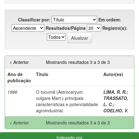
Classificar por:
Em ordem:
Resultados/Página
Registro(s):
< Anterior
Mostrando resultados 3 a 3 de 3
Ano de
Título
Autor(es)
publicação
1986
O tucumã (Astrocaryum
LIMA, R. R.
;
vulgare Mart.) principais
TRASSATO,
características e potencialidade
L. C.
;
agroindustrial.
COELHO, V.
< Anterior
Mostrando resultados 3 a 3 de 3
Indexado por