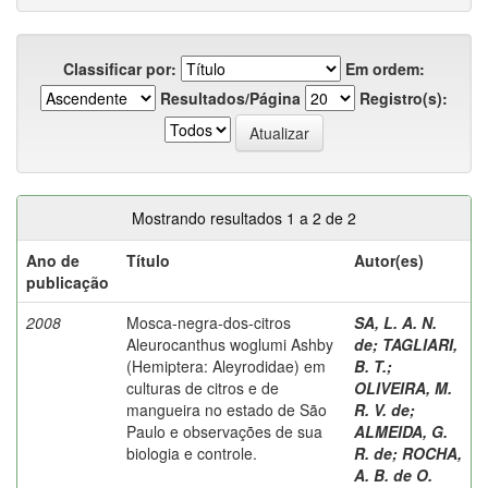
Classificar por:
Em ordem:
Resultados/Página
Registro(s):
Mostrando resultados 1 a 2 de 2
Ano de
Título
Autor(es)
publicação
2008
Mosca-negra-dos-citros
SA, L. A. N.
Aleurocanthus woglumi Ashby
de
;
TAGLIARI,
(Hemiptera: Aleyrodidae) em
B. T.
;
culturas de citros e de
OLIVEIRA, M.
mangueira no estado de São
R. V. de
;
Paulo e observações de sua
ALMEIDA, G.
biologia e controle.
R. de
;
ROCHA,
A. B. de O.