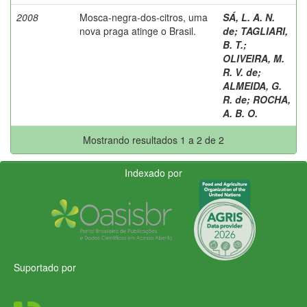
2008
Mosca-negra-dos-citros, uma
SÁ, L. A. N.
nova praga atinge o Brasil.
de
;
TAGLIARI,
B. T.
;
OLIVEIRA, M.
R. V. de
;
ALMEIDA, G.
R. de
;
ROCHA,
A. B. O.
Mostrando resultados 1 a 2 de 2
Indexado por
Suportado por