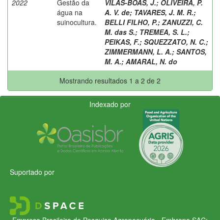
2022
Gestão da
VILAS-BOAS, J.
;
OLIVEIRA, P.
água na
A. V. de
;
TAVARES, J. M. R.
;
suinocultura.
BELLI FILHO, P.
;
ZANUZZI, C.
M. das S.
;
TREMEA, S. L.
;
PEIKAS, F.
;
SQUEZZATO, N. C.
;
ZIMMERMANN, L. A.
;
SANTOS,
M. A.
;
AMARAL, N. do
Mostrando resultados 1 a 2 de 2
Indexado por
Suportado por
Empresa Brasileira de Pesquisa Agropecuária - Embrapa
SAC: