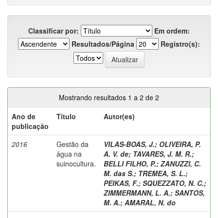
Classificar por:
Em ordem:
Resultados/Página
Registro(s):
Mostrando resultados 1 a 2 de 2
Ano de
Título
Autor(es)
publicação
2016
Gestão da
VILAS-BOAS, J.
;
OLIVEIRA, P.
água na
A. V. de
;
TAVARES, J. M. R.
;
suinocultura.
BELLI FILHO, P.
;
ZANUZZI, C.
M. das S.
;
TREMEA, S. L.
;
PEIKAS, F.
;
SQUEZZATO, N. C.
;
ZIMMERMANN, L. A.
;
SANTOS,
M. A.
;
AMARAL, N. do