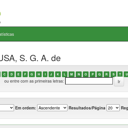
atísticas
SA, S. G. A. de
C
D
E
F
G
H
I
J
K
L
M
N
O
P
Q
R
S
T
U
ou entre com as primeiras letras:
Em ordem:
Resultados/Página
Reg