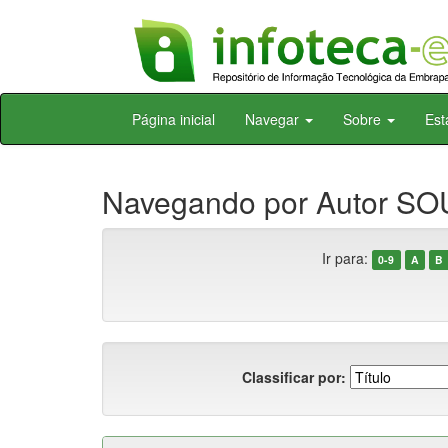
Skip
Página inicial
Navegar
Sobre
Est
navigation
Navegando por Autor SOU
Ir para:
0-9
A
B
Classificar por: