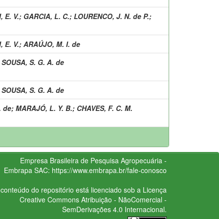
 E. V.
;
GARCIA, L. C.
;
LOURENCO, J. N. de P.
;
 E. V.
;
ARAÚJO, M. I. de
;
SOUSA, S. G. A. de
;
SOUSA, S. G. A. de
. de
;
MARAJÓ, L. Y. B.
;
CHAVES, F. C. M.
Empresa Brasileira de Pesquisa Agropecuária -
Embrapa
SAC:
https://www.embrapa.br/fale-conosco
conteúdo do repositório está licenciado sob a Licença
Creative Commons
Atribuição - NãoComercial -
SemDerivações 4.0 Internacional.