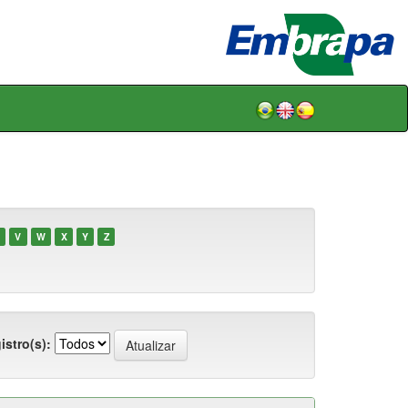
V
W
X
Y
Z
istro(s):