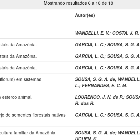
Mostrando resultados 6 a 18 de 18
Autor(es)
WANDELLI, E. V.
;
COSTA, J. R.
stais da Amazônia.
GARCIA, L. C.
;
SOUSA, S. G. A
stais da Amazônia.
GARCIA, L. C.
;
SOUSA, S. G. A
stais da Amazônia.
GARCIA, L. C.
;
SOUSA, S. G. A
florum) em sistemas
SOUSA, S. G. A. de
;
WANDELLI,
L.
;
FERNANDES, E. C. M.
 esterco animal.
LOURENCO, J. N. de P.
;
SOUSA,
R. dos R.
jo de sementes florestais nativas
GARCIA, L. C.
;
SOUSA, S. G. A
cultura familiar da Amazônia.
SOUSA, S. G. A. de
;
WANDELLI,
UGUEN, K.