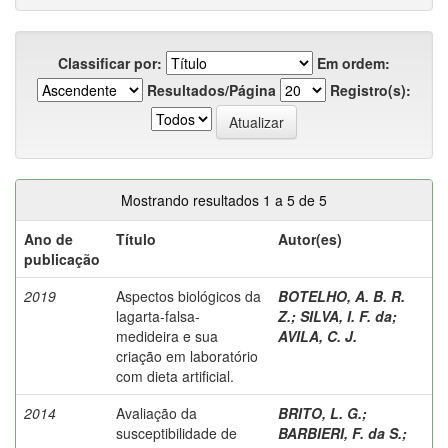
Classificar por:
Em ordem:
Resultados/Página
Registro(s):
Mostrando resultados 1 a 5 de 5
Ano de
Título
Autor(es)
publicação
2019
Aspectos biológicos da
BOTELHO, A. B. R.
lagarta-falsa-
Z.
;
SILVA, I. F. da
;
medideira e sua
AVILA, C. J.
criação em laboratório
com dieta artificial.
2014
Avaliação da
BRITO, L. G.
;
susceptibilidade de
BARBIERI, F. da S.
;