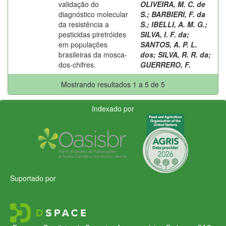
validação do
OLIVEIRA, M. C. de
diagnóstico molecular
S.
;
BARBIERI, F. da
da resistência a
S.
;
IBELLI, A. M. G.
;
pesticidas piretróides
SILVA, I. F. da
;
em populações
SANTOS, A. P. L.
brasileiras da mosca-
dos
;
SILVA, R. R. da
;
dos-chifres.
GUERRERO, F.
Mostrando resultados 1 a 5 de 5
Indexado por
Suportado por