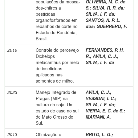
populações da mosca-
OLIVEIRA, M. C. de
dos-chifres a
S.
;
SILVA, R. R. da
;
pesticidas
SILVA, I. F. da
;
organofosforados em
SANTOS, A. P. L.
rebanhos de corte no
dos
;
GUERRERO, F.
Estado de Rondônia,
Brasil.
2019
Controle do percevejo
FERNANDES, P. H.
Dichelops
R.
;
AVILA, C. J.
;
melacanthus por meio
SILVA, I. F. da
de inseticidas
aplicados nas
sementes de milho.
2023
Manejo Integrado de
AVILA, C. J.
;
Pragas (MIP) na
VESSONI, I. C.
;
cultura da soja: Um
SILVA, I. F. da
;
estudo de caso no sul
VIEIRA, E. C. de S.
;
de Mato Grosso do
MARIANI, A.
Sul.
2013
Otimização e
BRITO, L. G.
;