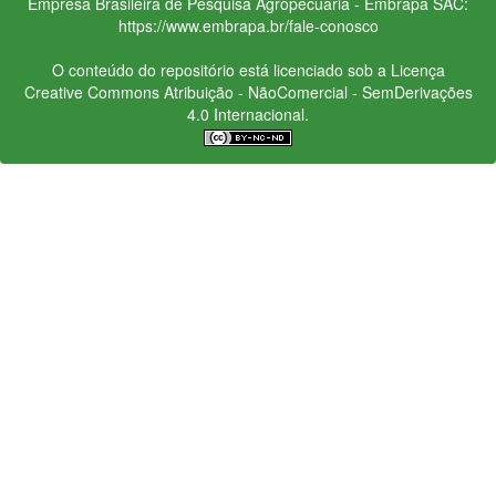
Empresa Brasileira de Pesquisa Agropecuária - Embrapa
SAC:
https://www.embrapa.br/fale-conosco
O conteúdo do repositório está licenciado sob a Licença
Creative Commons
Atribuição - NãoComercial - SemDerivações
4.0 Internacional.