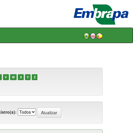
V
W
X
Y
Z
istro(s):