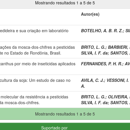
Mostrando resultados 1 a 5 de 5
Autor(es)
edideira e sua criação em laboratório
BOTELHO, A. B. R. Z.
;
SI
lações da mosca-dos-chifres a pesticidas
BRITO, L. G.
;
BARBIERI, F
e no Estado de Rondônia, Brasil.
SILVA, I. F. da
;
SANTOS, A
anthus por meio de inseticidas aplicados
FERNANDES, P. H. R.
;
AV
cultura da soja: Um estudo de caso no
AVILA, C. J.
;
VESSONI, I.
A.
molecular da resistência a pesticidas
BRITO, L. G.
;
OLIVEIRA, 
 da mosca-dos-chifres.
SILVA, I. F. da
;
SANTOS, A
Mostrando resultados 1 a 5 de 5
Suportado por