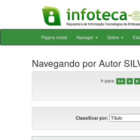
Skip
Página inicial
Navegar
Sobre
Est
navigation
Navegando por Autor SILVA
Ir para:
0-9
A
B
Classificar por: