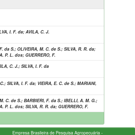
LVA, I. F. da
;
AVILA, C. J.
. da S.
;
OLIVEIRA, M. C. de S.
;
SILVA, R. R. da
;
. P. L. dos
;
GUERRERO, F.
ILA, C. J.
;
SILVA, I. F. da
 C.
;
SILVA, I. F. da
;
VIEIRA, E. C. de S.
;
MARIANI,
M. C. de S.
;
BARBIERI, F. da S.
;
IBELLI, A. M. G.
;
. P. L. dos
;
SILVA, R. R. da
;
GUERRERO, F.
Empresa Brasileira de Pesquisa Agropecuária -