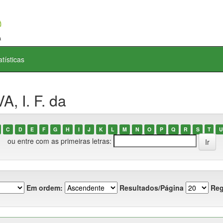
atísticas
, I. F. da
C
D
E
F
G
H
I
J
K
L
M
N
O
P
Q
R
S
T
U
ou entre com as primeiras letras:
Em ordem:
Resultados/Página
Reg