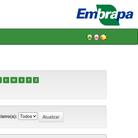
V
W
X
Y
Z
istro(s):