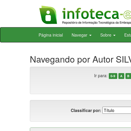
Skip
Página inicial
Navegar
Sobre
Est
navigation
Navegando por Autor SILV
Ir para:
0-9
A
B
Classificar por: