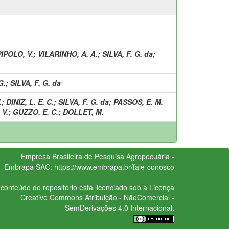
IPOLO, V.
;
VILARINHO, A. A.
;
SILVA, F. G. da
;
G.
;
SILVA, F. G. da
.
;
DINIZ, L. E. C.
;
SILVA, F. G. da
;
PASSOS, E. M.
 V.
;
GUZZO, E. C.
;
DOLLET, M.
Empresa Brasileira de Pesquisa Agropecuária -
Embrapa
SAC:
https://www.embrapa.br/fale-conosco
conteúdo do repositório está licenciado sob a Licença
Creative Commons
Atribuição - NãoComercial -
SemDerivações 4.0 Internacional.