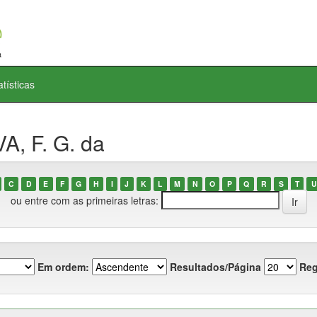
atísticas
A, F. G. da
C
D
E
F
G
H
I
J
K
L
M
N
O
P
Q
R
S
T
U
ou entre com as primeiras letras:
Em ordem:
Resultados/Página
Reg