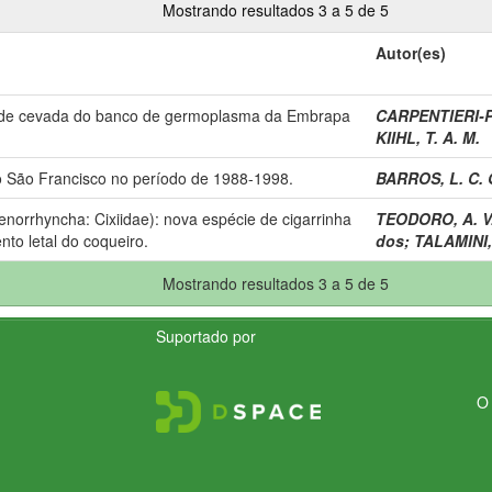
Mostrando resultados 3 a 5 de 5
Autor(es)
s de cevada do banco de germoplasma da Embrapa
CARPENTIERI-P
KIIHL, T. A. M.
o São Francisco no período de 1988-1998.
BARROS, L. C. 
norrhyncha: Cixiidae): nova espécie de cigarrinha
TEODORO, A. V
to letal do coqueiro.
dos
;
TALAMINI,
Mostrando resultados 3 a 5 de 5
Suportado por
O 