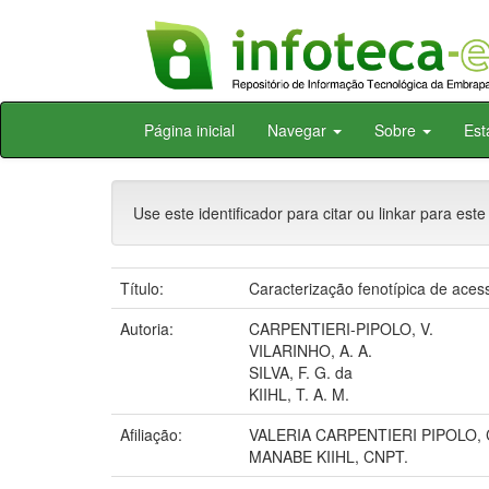
Skip
Página inicial
Navegar
Sobre
Est
navigation
Use este identificador para citar ou linkar para este
Título:
Caracterização fenotípica de ace
Autoria:
CARPENTIERI-PIPOLO, V.
VILARINHO, A. A.
SILVA, F. G. da
KIIHL, T. A. M.
Afiliação:
VALERIA CARPENTIERI PIPOLO,
MANABE KIIHL, CNPT.