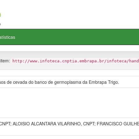
atísticas
 item:
http://www.infoteca.cnptia.embrapa.br/infoteca/hand
ssos de cevada do banco de germoplasma da Embrapa Trigo.
 CNPT; ALOISIO ALCANTARA VILARINHO, CNPT; FRANCISCO GUILH