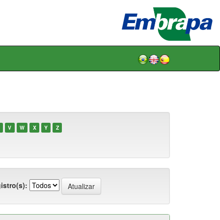
V
W
X
Y
Z
istro(s):