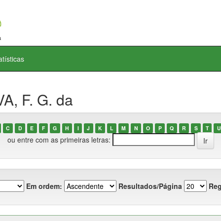
atísticas
A, F. G. da
C
D
E
F
G
H
I
J
K
L
M
N
O
P
Q
R
S
T
U
ou entre com as primeiras letras:
Em ordem:
Resultados/Página
Reg