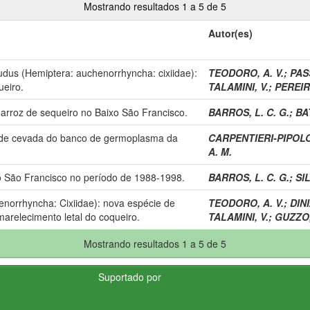
Mostrando resultados 1 a 5 de 5
Autor(es)
rudus (Hemiptera: auchenorrhyncha: cixiidae):
TEODORO, A. V.
;
PAS
ueiro.
TALAMINI, V.
;
PEREIRA
e arroz de sequeiro no Baixo São Francisco.
BARROS, L. C. G.
;
BAT
s de cevada do banco de germoplasma da
CARPENTIERI-PIPOLO
A. M.
o São Francisco no período de 1988-1998.
BARROS, L. C. G.
;
SIL
enorrhyncha: Cixiidae): nova espécie de
TEODORO, A. V.
;
DINI
marelecimento letal do coqueiro.
TALAMINI, V.
;
GUZZO,
Mostrando resultados 1 a 5 de 5
Suportado por