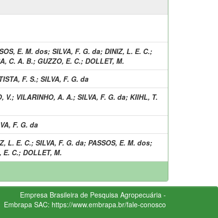
SOS, E. M. dos
;
SILVA, F. G. da
;
DINIZ, L. E. C.
;
, C. A. B.
;
GUZZO, E. C.
;
DOLLET, M.
ISTA, F. S.
;
SILVA, F. G. da
, V.
;
VILARINHO, A. A.
;
SILVA, F. G. da
;
KIIHL, T.
VA, F. G. da
Z, L. E. C.
;
SILVA, F. G. da
;
PASSOS, E. M. dos
;
 E. C.
;
DOLLET, M.
Empresa Brasileira de Pesquisa Agropecuária -
Embrapa
SAC:
https://www.embrapa.br/fale-conosco