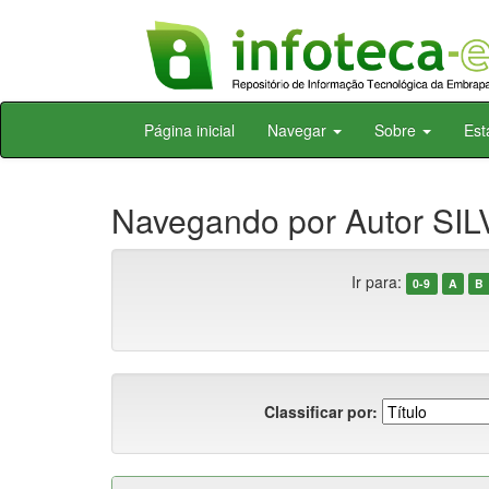
Skip
Página inicial
Navegar
Sobre
Est
navigation
Navegando por Autor SILV
Ir para:
0-9
A
B
Classificar por: