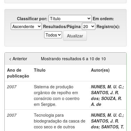
Classificar por:
Em ordem:
Resultados/Página
Registro(s):
< Anterior
Mostrando resultados 6 a 10 de 10
Ano de
Título
Autor(es)
publicação
2007
Sistema de produção
NUNES, M. U. C.
;
orgânico de repolho em
SANTOS, J. R.
consórcio com o coentro
dos
;
SOUZA, R.
em Sergipe.
A. de
2007
Tecnologia para
NUNES, M. U. C.
;
biodegradação da casca de
SANTOS, J. R.
coco seco e de outros
dos
;
SANTOS, T.