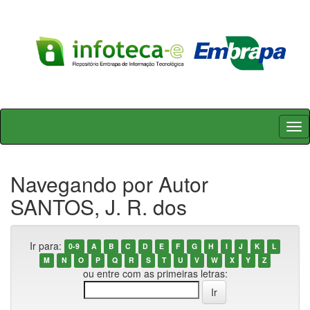
Skip
navigation
Navegando por Autor
SANTOS, J. R. dos
Ir para:
0-9
A
B
C
D
E
F
G
H
I
J
K
L
M
N
O
P
Q
R
S
T
U
V
W
X
Y
Z
ou entre com as primeiras letras: