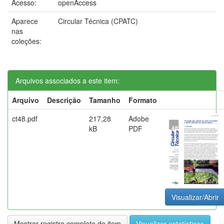
Acesso:
openAccess
Aparece
Circular Técnica (CPATC)
nas
coleções:
Arquivos associados a este item:
Arquivo
Descrição
Tamanho
Formato
ct48.pdf
217,28
Adobe
kB
PDF
Visualizar/Abrir
Mostrar registro completo do item
Visualizar estatísticas