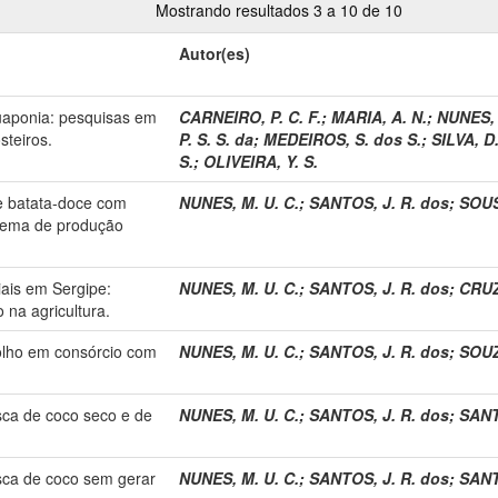
Mostrando resultados 3 a 10 de 10
Autor(es)
uaponia: pesquisas em
CARNEIRO, P. C. F.
;
MARIA, A. N.
;
NUNES, 
teiros.
P. S. S. da
;
MEDEIROS, S. dos S.
;
SILVA, D.
S.
;
OLIVEIRA, Y. S.
de batata-doce com
NUNES, M. U. C.
;
SANTOS, J. R. dos
;
SOUS
stema de produção
iais em Sergipe:
NUNES, M. U. C.
;
SANTOS, J. R. dos
;
CRUZ,
o na agricultura.
olho em consórcio com
NUNES, M. U. C.
;
SANTOS, J. R. dos
;
SOUZ
sca de coco seco e de
NUNES, M. U. C.
;
SANTOS, J. R. dos
;
SANT
sca de coco sem gerar
NUNES, M. U. C.
;
SANTOS, J. R. dos
;
SANT