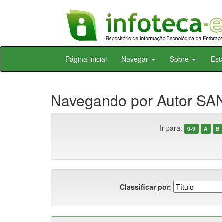
Skip
Página inicial
Navegar
Sobre
Est
navigation
Navegando por Autor SAN
Ir para:
0-9
A
B
Classificar por: