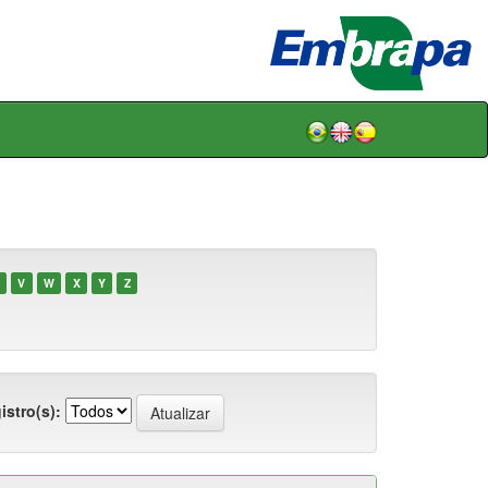
V
W
X
Y
Z
istro(s):