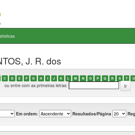
atísticas
TOS, J. R. dos
C
D
E
F
G
H
I
J
K
L
M
N
O
P
Q
R
S
T
U
ou entre com as primeiras letras:
Em ordem:
Resultados/Página
Reg