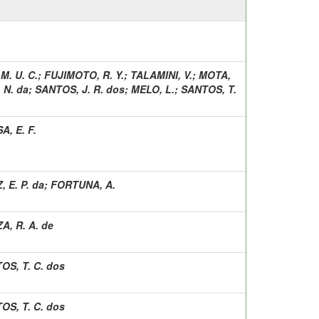
M. U. C.
;
FUJIMOTO, R. Y.
;
TALAMINI, V.
;
MOTA,
 N. da
;
SANTOS, J. R. dos
;
MELO, L.
;
SANTOS, T.
A, E. F.
 E. P. da
;
FORTUNA, A.
A, R. A. de
OS, T. C. dos
OS, T. C. dos