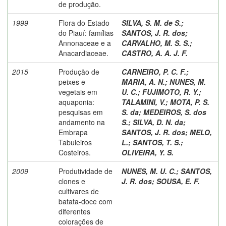
de produção.
1999
Flora do Estado
SILVA, S. M. de S.
;
do Piauí: famílias
SANTOS, J. R. dos
;
Annonaceae e a
CARVALHO, M. S. S.
;
Anacardiaceae.
CASTRO, A. A. J. F.
2015
Produção de
CARNEIRO, P. C. F.
;
peixes e
MARIA, A. N.
;
NUNES, M.
vegetais em
U. C.
;
FUJIMOTO, R. Y.
;
aquaponia:
TALAMINI, V.
;
MOTA, P. S.
pesquisas em
S. da
;
MEDEIROS, S. dos
andamento na
S.
;
SILVA, D. N. da
;
Embrapa
SANTOS, J. R. dos
;
MELO,
Tabuleiros
L.
;
SANTOS, T. S.
;
Costeiros.
OLIVEIRA, Y. S.
2009
Produtividade de
NUNES, M. U. C.
;
SANTOS,
clones e
J. R. dos
;
SOUSA, E. F.
cultivares de
batata-doce com
diferentes
colorações de