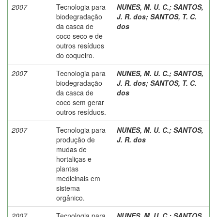
2007
Tecnologia para
NUNES, M. U. C.
;
SANTOS,
biodegradação
J. R. dos
;
SANTOS, T. C.
da casca de
dos
coco seco e de
outros resíduos
do coqueiro.
2007
Tecnologia para
NUNES, M. U. C.
;
SANTOS,
biodegradação
J. R. dos
;
SANTOS, T. C.
da casca de
dos
coco sem gerar
outros resíduos.
2007
Tecnologia para
NUNES, M. U. C.
;
SANTOS,
produção de
J. R. dos
mudas de
hortaliças e
plantas
medicinais em
sistema
orgânico.
2007
Tecnologia para
NUNES, M. U. C.
;
SANTOS,