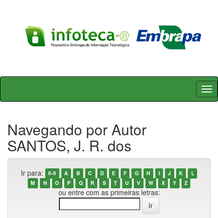
Skip
navigation
Navegando por Autor
SANTOS, J. R. dos
Ir para:
0-9
A
B
C
D
E
F
G
H
I
J
K
L
M
N
O
P
Q
R
S
T
U
V
W
X
Y
Z
ou entre com as primeiras letras: