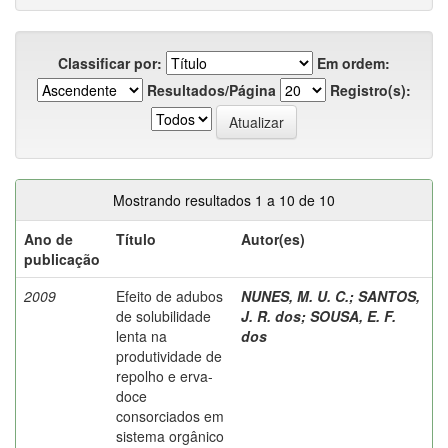
Classificar por:
Em ordem:
Resultados/Página
Registro(s):
Mostrando resultados 1 a 10 de 10
Ano de
Título
Autor(es)
publicação
2009
Efeito de adubos
NUNES, M. U. C.
;
SANTOS,
de solubilidade
J. R. dos
;
SOUSA, E. F.
lenta na
dos
produtividade de
repolho e erva-
doce
consorciados em
sistema orgânico