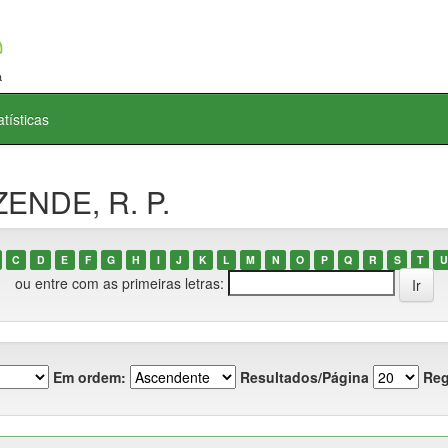
atísticas
ZENDE, R. P.
C
D
E
F
G
H
I
J
K
L
M
N
O
P
Q
R
S
T
U
ou entre com as primeiras letras:
Em ordem:
Resultados/Página
Reg