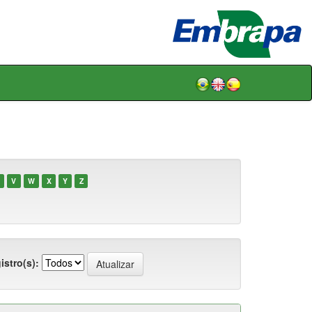
V
W
X
Y
Z
istro(s):