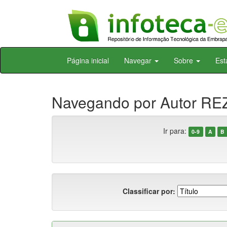
Skip
Página inicial
Navegar
Sobre
Est
navigation
Navegando por Autor RE
Ir para:
0-9
A
B
Classificar por: