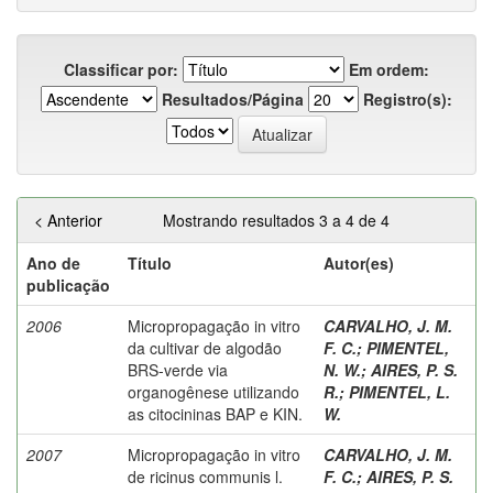
Classificar por:
Em ordem:
Resultados/Página
Registro(s):
< Anterior
Mostrando resultados 3 a 4 de 4
Ano de
Título
Autor(es)
publicação
2006
Micropropagação in vitro
CARVALHO, J. M.
da cultivar de algodão
F. C.
;
PIMENTEL,
BRS-verde via
N. W.
;
AIRES, P. S.
organogênese utilizando
R.
;
PIMENTEL, L.
as citocininas BAP e KIN.
W.
2007
Micropropagação in vitro
CARVALHO, J. M.
de ricinus communis l.
F. C.
;
AIRES, P. S.