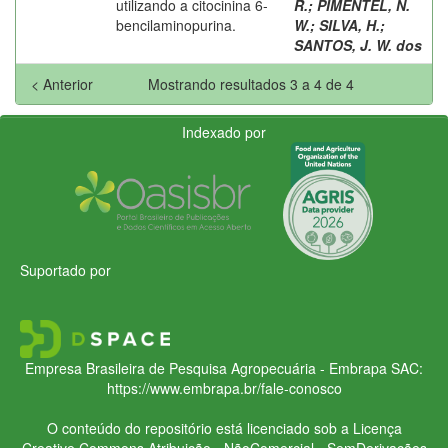
utilizando a citocinina 6-
R.
;
PIMENTEL, N.
bencilaminopurina.
W.
;
SILVA, H.
;
SANTOS, J. W. dos
< Anterior
Mostrando resultados 3 a 4 de 4
Indexado por
Suportado por
Empresa Brasileira de Pesquisa Agropecuária - Embrapa
SAC:
https://www.embrapa.br/fale-conosco
O conteúdo do repositório está licenciado sob a Licença
Creative Commons
Atribuição - NãoComercial - SemDerivações