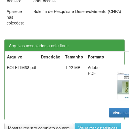
Acesso:
openAccess
Aparece
Boletim de Pesquisa e Desenvolvimento (CNPA)
nas
coleções:
Arquivos associados a este item:
Arquivo
Descrição
Tamanho
Formato
BOLETIM68.pdf
1,22 MB
Adobe
PDF
Visualiza
Mostrar registro completo do item
Visualizar estatísticas