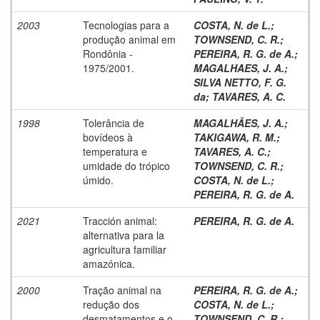
2003
Tecnologias para a
COSTA, N. de L.
;
produção animal em
TOWNSEND, C. R.
;
Rondônia -
PEREIRA, R. G. de A.
;
1975/2001.
MAGALHAES, J. A.
;
SILVA NETTO, F. G.
da
;
TAVARES, A. C.
1998
Tolerância de
MAGALHÃES, J. A.
;
bovídeos à
TAKIGAWA, R. M.
;
temperatura e
TAVARES, A. C.
;
umidade do trópico
TOWNSEND, C. R.
;
úmido.
COSTA, N. de L.
;
PEREIRA, R. G. de A.
2021
Tracción animal:
PEREIRA, R. G. de A.
alternativa para la
agricultura familiar
amazónica.
2000
Tração animal na
PEREIRA, R. G. de A.
;
redução dos
COSTA, N. de L.
;
desmatamentos e o
TOWNSEND, C. R.
;