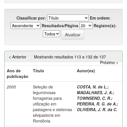
Classificar por:
Em ordem:
Resultados/Página
Registro(s):
< Anterior
Mostrando resultados 113 a 132 de 137
Próximo >
Ano de
Título
Autor(es)
publicação
2005
Seleção de
COSTA, N. de L.
;
leguminosas
MAGALHAES, J. A.
;
forrageiras para
TOWNSEND, C. R.
;
utilização em
PEREIRA, R. G. de A.
;
pastagens e sistemas
OLIVEIRA, J. R. da C.
silvipastoris em
Rondônia.