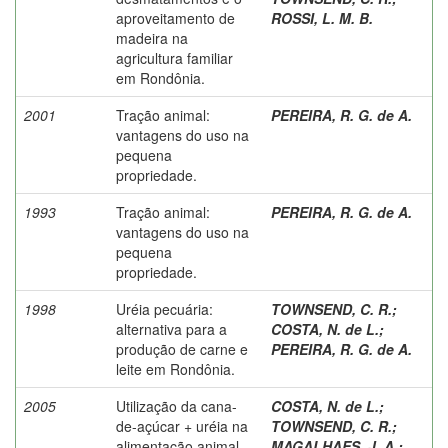
aproveitamento de
ROSSI, L. M. B.
madeira na
agricultura familiar
em Rondônia.
2001
Tração animal:
PEREIRA, R. G. de A.
vantagens do uso na
pequena
propriedade.
1993
Tração animal:
PEREIRA, R. G. de A.
vantagens do uso na
pequena
propriedade.
1998
Uréia pecuária:
TOWNSEND, C. R.
;
alternativa para a
COSTA, N. de L.
;
produção de carne e
PEREIRA, R. G. de A.
leite em Rondônia.
2005
Utilização da cana-
COSTA, N. de L.
;
de-açúcar + uréia na
TOWNSEND, C. R.
;
alimentação animal.
MAGALHAES, J. A.
;