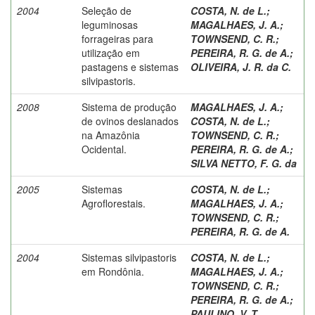
2004
Seleção de
COSTA, N. de L.
;
leguminosas
MAGALHAES, J. A.
;
forrageiras para
TOWNSEND, C. R.
;
utilização em
PEREIRA, R. G. de A.
;
pastagens e sistemas
OLIVEIRA, J. R. da C.
silvipastoris.
2008
Sistema de produção
MAGALHAES, J. A.
;
de ovinos deslanados
COSTA, N. de L.
;
na Amazônia
TOWNSEND, C. R.
;
Ocidental.
PEREIRA, R. G. de A.
;
SILVA NETTO, F. G. da
2005
Sistemas
COSTA, N. de L.
;
Agroflorestais.
MAGALHAES, J. A.
;
TOWNSEND, C. R.
;
PEREIRA, R. G. de A.
2004
Sistemas silvipastoris
COSTA, N. de L.
;
em Rondônia.
MAGALHAES, J. A.
;
TOWNSEND, C. R.
;
PEREIRA, R. G. de A.
;
PAULINO, V. T.