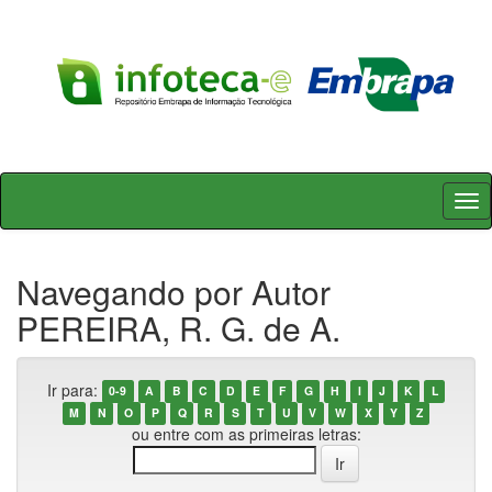
Skip
navigation
Navegando por Autor
PEREIRA, R. G. de A.
Ir para:
0-9
A
B
C
D
E
F
G
H
I
J
K
L
M
N
O
P
Q
R
S
T
U
V
W
X
Y
Z
ou entre com as primeiras letras: