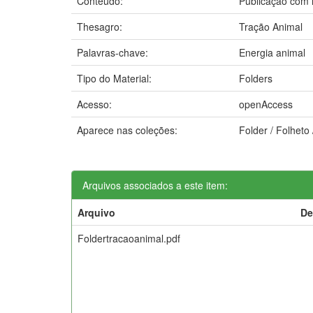
Conteúdo:
Publicação com 
Thesagro:
Tração Animal
Palavras-chave:
Energia animal
Tipo do Material:
Folders
Acesso:
openAccess
Aparece nas coleções:
Folder / Folheto
Arquivos associados a este item:
Arquivo
De
Foldertracaoanimal.pdf