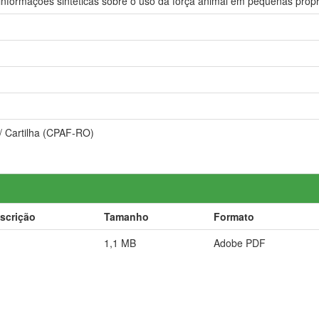
informações sintéticas sobre o uso da força animal em pequenas prop
 / Cartilha (CPAF-RO)
scrição
Tamanho
Formato
1,1 MB
Adobe PDF