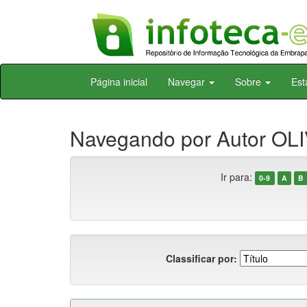
Skip
Página inicial
Navegar
Sobre
Est
navigation
Navegando por Autor OLIV
Ir para:
0-9
A
B
Classificar por: