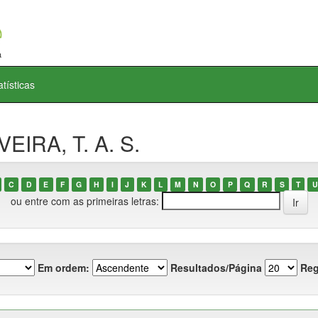
atísticas
EIRA, T. A. S.
C
D
E
F
G
H
I
J
K
L
M
N
O
P
Q
R
S
T
U
ou entre com as primeiras letras:
Em ordem:
Resultados/Página
Reg