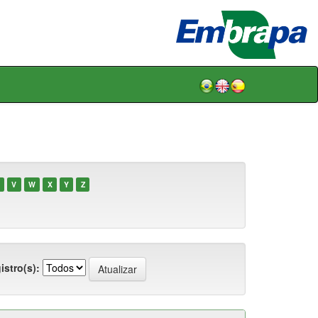
V
W
X
Y
Z
istro(s):