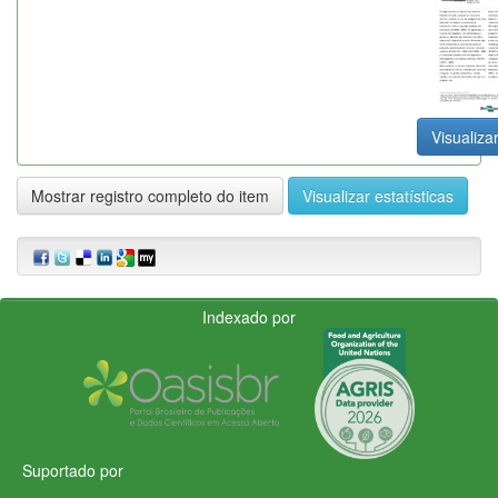
Visualizar
Mostrar registro completo do item
Visualizar estatísticas
Indexado por
Suportado por