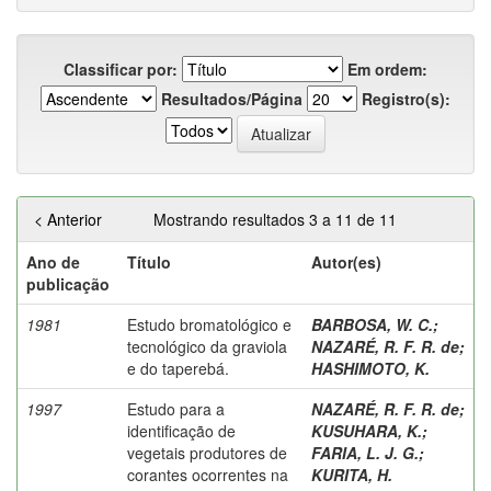
Classificar por:
Em ordem:
Resultados/Página
Registro(s):
< Anterior
Mostrando resultados 3 a 11 de 11
Ano de
Título
Autor(es)
publicação
1981
Estudo bromatológico e
BARBOSA, W. C.
;
tecnológico da graviola
NAZARÉ, R. F. R. de
;
e do taperebá.
HASHIMOTO, K.
1997
Estudo para a
NAZARÉ, R. F. R. de
;
identificação de
KUSUHARA, K.
;
vegetais produtores de
FARIA, L. J. G.
;
corantes ocorrentes na
KURITA, H.