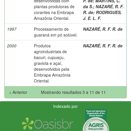
desenvolvidas com
P. de
;
MARTINS, C.
plantas produtoras de
da S.
;
NAZARÉ, R. F.
corantes na Embrapa
R. de
;
RODRIGUES,
Amazônia Oriental.
J. E. L. F.
1997
Processamento de
NAZARÉ, R. F. R. de
guaraná em pó solúvel.
2000
Produtos
NAZARÉ, R. F. R. de
agroindustriais de
bacuri, cupuaçu,
graviola e açaí,
desenvolvidos pela
Embrapa Amazônia
Oriental.
< Anterior
Mostrando resultados 3 a 11 de 11
Indexado por