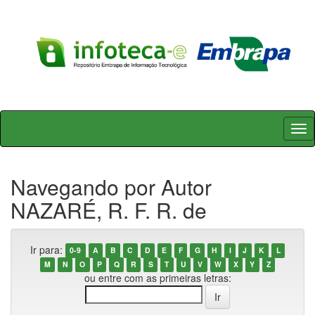
Skip
navigation
Navegando por Autor
NAZARÉ, R. F. R. de
Ir para:
0-9
A
B
C
D
E
F
G
H
I
J
K
L
M
N
O
P
Q
R
S
T
U
V
W
X
Y
Z
ou entre com as primeiras letras: