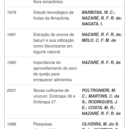
flora amazônica.
1978
Estudo tecnológico de
BARBOSA, W. C.
;
frutas da Amazônia.
NAZARÉ, R. F. R. de
;
NAGATA, I.
1981
Extração do aroma de
NAZARÉ, R. F. R. de
;
bacuri e sua utilização
MELO, C. F. M. de
como flavorizante em
iogurte natural.
1980
Importância do
NAZARÉ, R. F. R. de
aproveitamento do soro
de queijo para
enriquecer alimentos.
2001
Novas cultivares de
POLTRONIERI, M.
urucum: Embrapa 36 e
C.
;
MARTINS, C. da
Embrapa 37.
S.
;
RODRIGUES, J.
E.
;
COSTA, M. R.
;
NAZARÉ, R. F. R. de
1998
Pesquisas
OLIVEIRA, M. do S.