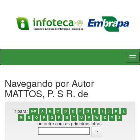
Skip
navigation
Navegando por Autor
MATTOS, P. S R. de
Ir para:
0-9
A
B
C
D
E
F
G
H
I
J
K
L
M
N
O
P
Q
R
S
T
U
V
W
X
Y
Z
ou entre com as primeiras letras: