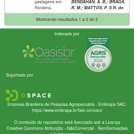
pastagens em
BENDAHAN, A. B.
;
BRAGA,
Roraima.
R. M.
;
MATTOS, P. S R. de
Mostrando resultados 1 a 2 de 2
Indexado por
Suportado por
Empresa Brasileira de Pesquisa Agropecuária - Embrapa
SAC:
https://www.embrapa.br/fale-conosco
O conteúdo do repositório está licenciado sob a Licença
Creative Commons
Atribuição - NãoComercial - SemDerivações
4.0 Internacional.