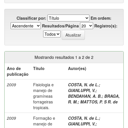
Classificar por:
Em ordem:
Resultados/Página
Registro(s):
Mostrando resultados 1 a 2 de 2
Ano de
Título
Autor(es)
publicação
2009
Fisiologia e
COSTA, N. de L.
;
manejo de
GIANLUPPI, V.
;
gramíneas
BENDAHAN, A. B.
;
BRAGA,
forrageiras
R. M.
;
MATTOS, P. S R. de
tropicais.
2009
Formação e
COSTA, N. de L.
;
manejo de
GIANLUPPI, V.
;