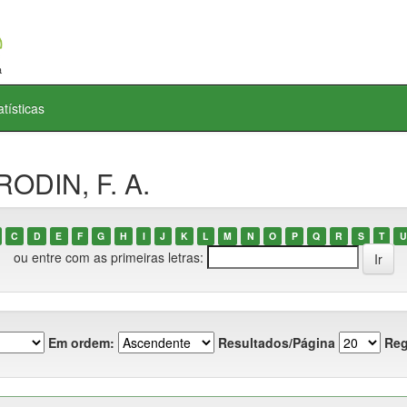
atísticas
ODIN, F. A.
C
D
E
F
G
H
I
J
K
L
M
N
O
P
Q
R
S
T
U
ou entre com as primeiras letras:
Em ordem:
Resultados/Página
Reg