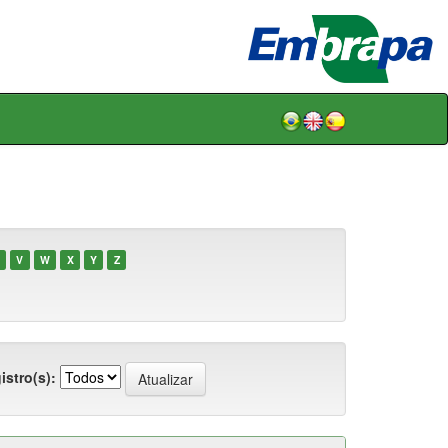
V
W
X
Y
Z
istro(s):