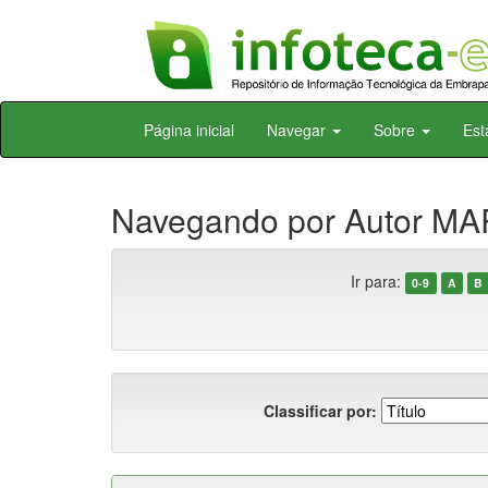
Skip
Página inicial
Navegar
Sobre
Est
navigation
Navegando por Autor MAR
Ir para:
0-9
A
B
Classificar por: