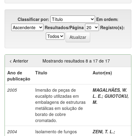
Classificar por:
Em ordem:
Resultados/Página
Registro(s):
< Anterior
Mostrando resultados 8 a 17 de 17
Ano de
Título
Autor(es)
publicação
2005
Imersão de peças de
MAGALHÃES, W.
eucalipto utilizadas em
L. E.
;
GUIOTOKU,
embalagens de estruturas
M.
metálicas em solução de
borato de cobre
cromatado.
2004
Isolamento de fungos
ZENI, T. L.
;