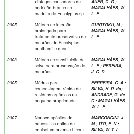
xilófagos causadores de
AUER, C. G.
;
podridão-branca na
MAGALHÃES, W.
madeira de Eucalyptus sp.
L. E.
2005
Método de imersão
GUIOTOKU, M.
;
prolongada para
MAGALHÃES, W.
tratamento preservativo de
L. E.
mourões de Eucalyptus
benthamii e dunnii.
2003
Método de substituição de
MAGALHÃES, W.
seiva para preservação de
L. E.
;
PEREIRA,
mourões.
J. C. D.
2005
Módulo para
FERREIRA, C. A.
;
compostagem rápida de
SILVA, H. D. da
;
resíduos orgânicos na
ANDRADE, G. de
pequena propriedade.
C.
;
MAGALHÃES,
W. L. E.
2007
Nanocompósitos de
MARCONCINI, J.
nanossílica obtida de
M.
;
ITO, E. N.
;
equisetum arvense I. com
SILVA, W. T. L.