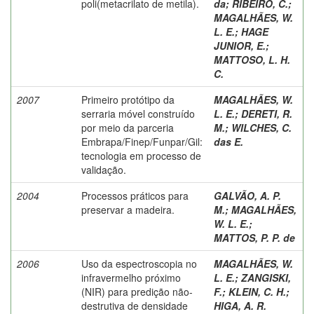
poli(metacrilato de metila).
da
;
RIBEIRO, C.
;
MAGALHÃES, W.
L. E.
;
HAGE
JUNIOR, E.
;
MATTOSO, L. H.
C.
2007
Primeiro protótipo da
MAGALHÃES, W.
serraria móvel construído
L. E.
;
DERETI, R.
por meio da parceria
M.
;
WILCHES, C.
Embrapa/Finep/Funpar/Gil:
das E.
tecnologia em processo de
validação.
2004
Processos práticos para
GALVÃO, A. P.
preservar a madeira.
M.
;
MAGALHÃES,
W. L. E.
;
MATTOS, P. P. de
2006
Uso da espectroscopia no
MAGALHÃES, W.
infravermelho próximo
L. E.
;
ZANGISKI,
(NIR) para predição não-
F.
;
KLEIN, C. H.
;
destrutiva de densidade
HIGA, A. R.