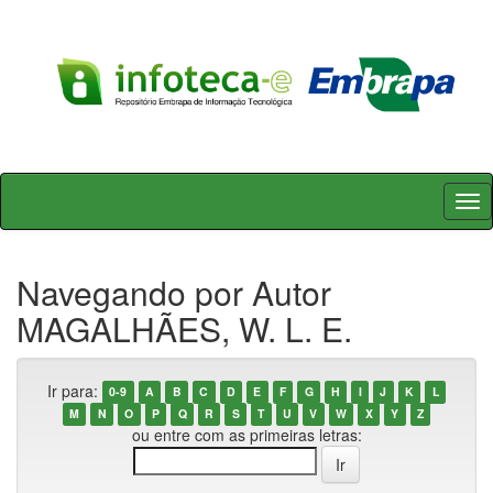
Skip
navigation
Navegando por Autor
MAGALHÃES, W. L. E.
Ir para:
0-9
A
B
C
D
E
F
G
H
I
J
K
L
M
N
O
P
Q
R
S
T
U
V
W
X
Y
Z
ou entre com as primeiras letras: