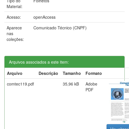
Tipo do
Folhetos
Material:
Acesso:
openAccess
Aparece
Comunicado Técnico (CNPF)
nas
coleções:
Arquivos associados a este item:
Arquivo
Descrição
Tamanho
Formato
comtec119.pdf
35,96 kB
Adobe
PDF
Visualizar