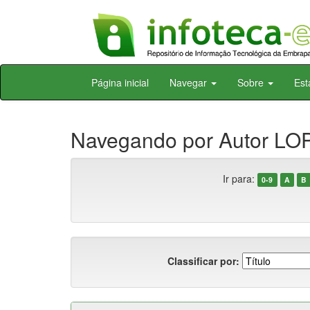
Skip
Página inicial
Navegar
Sobre
Est
navigation
Navegando por Autor LOP
Ir para:
0-9
A
B
Classificar por: