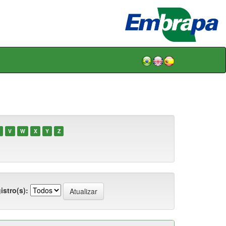
V
W
X
Y
Z
istro(s):