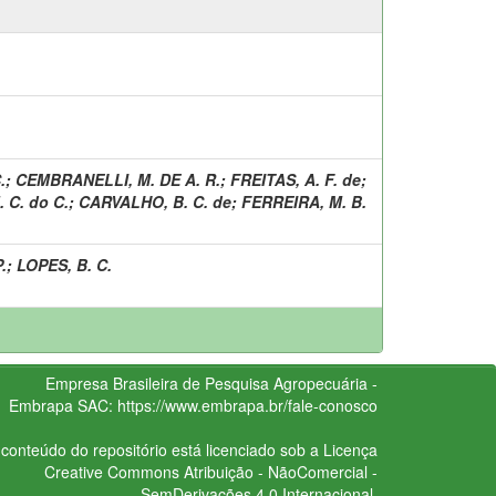
.
;
CEMBRANELLI, M. DE A. R.
;
FREITAS, A. F. de
;
 C. do C.
;
CARVALHO, B. C. de
;
FERREIRA, M. B.
.
;
LOPES, B. C.
Empresa Brasileira de Pesquisa Agropecuária -
Embrapa
SAC:
https://www.embrapa.br/fale-conosco
conteúdo do repositório está licenciado sob a Licença
Creative Commons
Atribuição - NãoComercial -
SemDerivações 4.0 Internacional.