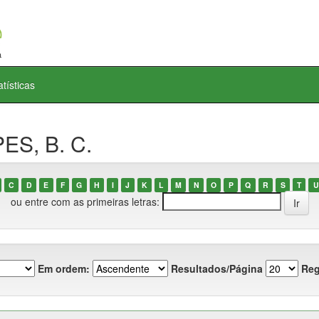
atísticas
ES, B. C.
C
D
E
F
G
H
I
J
K
L
M
N
O
P
Q
R
S
T
U
ou entre com as primeiras letras:
Em ordem:
Resultados/Página
Reg