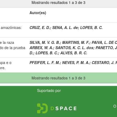
Mostrando resultados 1 a 3 de 3
Autor(es)
 amazônicas:
CRUZ, E. D.
;
SENA, A. L. de
;
LOPES, B. C.
 la raza
SILVA, M. V. G. B.
;
MARTINS, M. F.
;
PAIVA, L. DE C
ado de la prueba
ARBEX, W. A.
;
SANTOS, K. C. L. dos
;
PANETTO, J.
D.
;
LOPES, B. C.
;
ALVES, B. R. C.
upa e o
PFEIFER, L. F. M.
;
NEVES, P. M. A.
;
CESTARO, J. P
re.
Mostrando resultados 1 a 3 de 3
Suportado por
O 