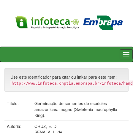
Skip
navigation
Use este identificador para citar ou linkar para este item:
http://www.infoteca.cnptia.embrapa.br/infoteca/hand
Título:
Germinação de sementes de espécies
amazônicas: mogno (Swietenia macrophylla
King).
Autoria:
CRUZ, E. D.
SENA, A. L. de