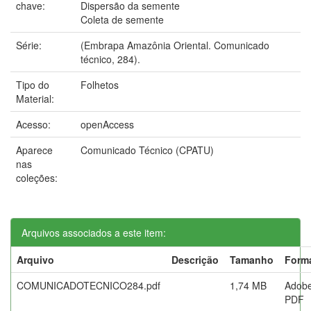
chave:
Dispersão da semente
Coleta de semente
Série:
(Embrapa Amazônia Oriental. Comunicado
técnico, 284).
Tipo do
Folhetos
Material:
Acesso:
openAccess
Aparece
Comunicado Técnico (CPATU)
nas
coleções:
Arquivos associados a este item:
Arquivo
Descrição
Tamanho
Form
COMUNICADOTECNICO284.pdf
1,74 MB
Adob
PDF