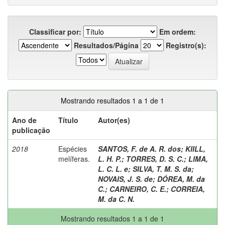
Classificar por:
Em ordem:
Resultados/Página
Registro(s):
Mostrando resultados 1 a 1 de 1
Ano de
Título
Autor(es)
publicação
2018
Espécies
SANTOS, F. de A. R. dos
;
KIILL,
melíferas.
L. H. P.
;
TORRES, D. S. C.
;
LIMA,
L. C. L. e
;
SILVA, T. M. S. da
;
NOVAIS, J. S. de
;
DÓREA, M. da
C.
;
CARNEIRO, C. E.
;
CORREIA,
M. da C. N.
Mostrando resultados 1 a 1 de 1