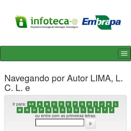
Skip
navigation
Navegando por Autor LIMA, L.
C. L. e
Ir para:
0-9
A
B
C
D
E
F
G
H
I
J
K
L
M
N
O
P
Q
R
S
T
U
V
W
X
Y
Z
ou entre com as primeiras letras: