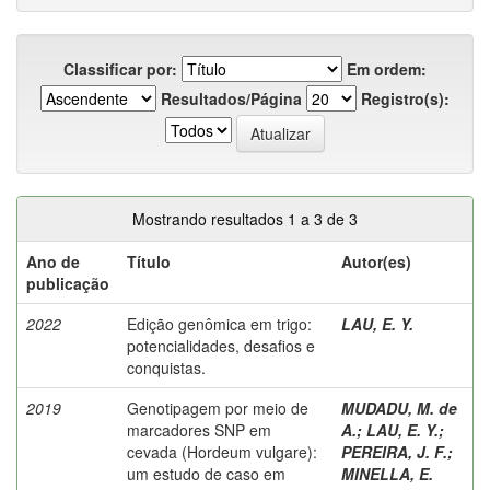
Classificar por:
Em ordem:
Resultados/Página
Registro(s):
Mostrando resultados 1 a 3 de 3
Ano de
Título
Autor(es)
publicação
2022
Edição genômica em trigo:
LAU, E. Y.
potencialidades, desafios e
conquistas.
2019
Genotipagem por meio de
MUDADU, M. de
marcadores SNP em
A.
;
LAU, E. Y.
;
cevada (Hordeum vulgare):
PEREIRA, J. F.
;
um estudo de caso em
MINELLA, E.