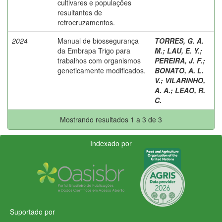
cultivares e populações
resultantes de
retrocruzamentos.
2024
Manual de biossegurança
TORRES, G. A.
da Embrapa Trigo para
M.
;
LAU, E. Y.
;
trabalhos com organismos
PEREIRA, J. F.
;
geneticamente modificados.
BONATO, A. L.
V.
;
VILARINHO,
A. A.
;
LEAO, R.
C.
Mostrando resultados 1 a 3 de 3
Indexado por
Suportado por