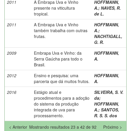
2011
A Embrapa Uva e Vinho
HOFFMANN,
presente na viticultura
A.
;
NAVES, R.
tropical.
de L.
2011
A Embrapa Uva e Vinho
HOFFMANN,
também trabalha com outras
A.
;
frutas.
NACHTIGALL,
G. R.
2009
Embrapa Uva e Vinho: da
HOFFMANN,
Serra Gaúcha para todo o
A.
Brasil.
2012
Ensino e pesquisa: uma
HOFFMANN,
parceria que dá muitos frutos.
A.
2016
Estágio atual e
SILVEIRA, S. V.
procedimentos para a adoção
da
;
do sistema da produção
HOFFMANN,
integrada de uva para
A.
;
SANTOS,
processamento.
R. S. S. dos
< Anterior
Mostrando resultados 23 a 42 de 92
Próximo >