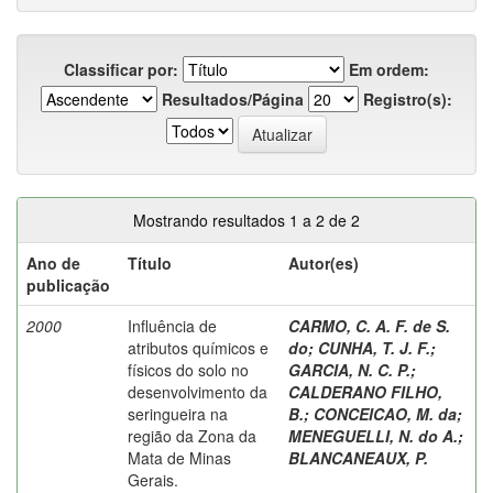
Classificar por:
Em ordem:
Resultados/Página
Registro(s):
Mostrando resultados 1 a 2 de 2
Ano de
Título
Autor(es)
publicação
2000
Influência de
CARMO, C. A. F. de S.
atributos químicos e
do
;
CUNHA, T. J. F.
;
físicos do solo no
GARCIA, N. C. P.
;
desenvolvimento da
CALDERANO FILHO,
seringueira na
B.
;
CONCEICAO, M. da
;
região da Zona da
MENEGUELLI, N. do A.
;
Mata de Minas
BLANCANEAUX, P.
Gerais.