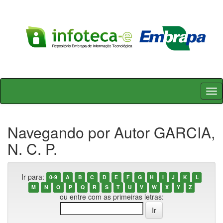
Skip
navigation
Navegando por Autor GARCIA,
N. C. P.
Ir para:
0-9
A
B
C
D
E
F
G
H
I
J
K
L
M
N
O
P
Q
R
S
T
U
V
W
X
Y
Z
ou entre com as primeiras letras: