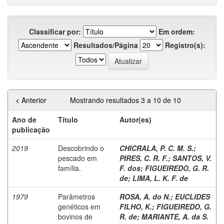
Classificar por:
Em ordem:
Resultados/Página
Registro(s):
< Anterior
Mostrando resultados 3 a 10 de 10
Ano de
Título
Autor(es)
publicação
2019
Descobrindo o
CHICRALA, P. C. M. S.
;
pescado em
PIRES, C. R. F.
;
SANTOS, V.
família.
F. dos
;
FIGUEIREDO, G. R.
de
;
LIMA, L. K. F. de
1979
Parâmetros
ROSA, A. do N.
;
EUCLIDES
genéticos em
FILHO, K.
;
FIGUEIREDO, G.
bovinos de
R. de
;
MARIANTE, A. da S.