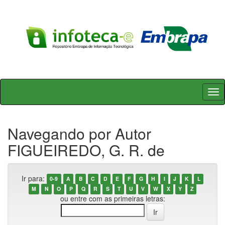
Skip
navigation
Navegando por Autor
FIGUEIREDO, G. R. de
Ir para:
0-9
A
B
C
D
E
F
G
H
I
J
K
L
M
N
O
P
Q
R
S
T
U
V
W
X
Y
Z
ou entre com as primeiras letras: