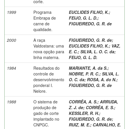
corte.
1999
Programa
EUCLIDES FILHO, K.
;
Embrapa de
FEIJO, G. L. D.
;
carne de
FIGUEIREDO, G. R. de
qualidade.
2000
A raça
FIGUEIREDO, G. R. de
;
Valdostana: uma
EUCLIDES FILHO, K.
;
VAZ,
nova opção para
E. C.
;
SILVA, L. O. C. da
;
linha materna.
FEIJO, G. L. D.
1984
Resultados do
MARIANTE, A. da S.
;
controle de
NOBRE, P. R. C.
;
SILVA, L.
desenvolvimento
O. C. da
;
ROSA, A. do N.
;
ponderal I.
FIGUEIREDO, G. R. de
Nelore.
1988
O sistema de
CORRÊA, A. S.
;
ARRUDA,
produção de
Z. J. de
;
CORRÊA, E. S.
;
gado de corte
KESSLER, R. H.
;
implantado no
FIGUEIREDO, G. R. de
;
CNPGC.
RUIZ, M. E.
;
CARVALHO, E.