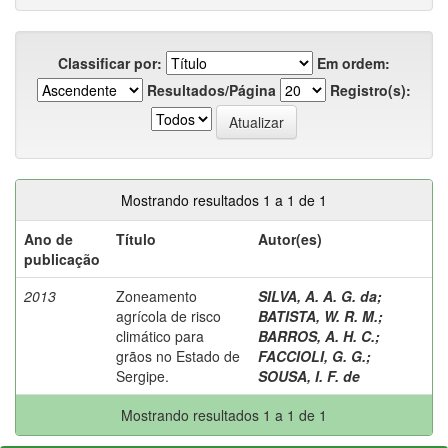
Classificar por:
Em ordem:
Resultados/Página
Registro(s):
Mostrando resultados 1 a 1 de 1
Ano de
Título
Autor(es)
publicação
2013
Zoneamento
SILVA, A. A. G. da
;
agrícola de risco
BATISTA, W. R. M.
;
climático para
BARROS, A. H. C.
;
grãos no Estado de
FACCIOLI, G. G.
;
Sergipe.
SOUSA, I. F. de
Mostrando resultados 1 a 1 de 1