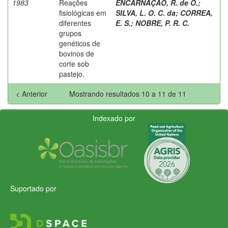
1983
Reações
ENCARNAÇÃO, R. de O.
;
fisiológicas em
SILVA, L. O. C. da
;
CORREA,
diferentes
E. S.
;
NOBRE, P. R. C.
grupos
genéticos de
bovinos de
corte sob
pastejo.
< Anterior
Mostrando resultados 10 a 11 de 11
Indexado por
Suportado por