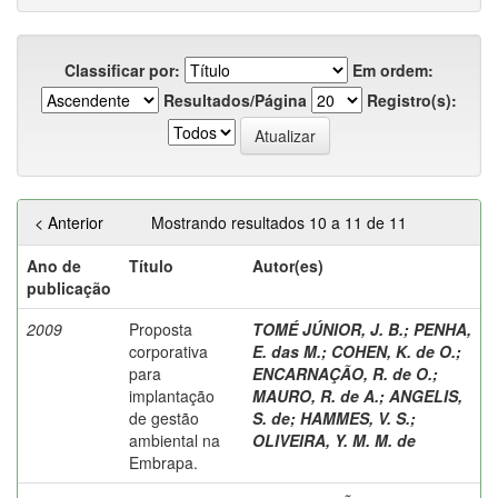
Classificar por:
Em ordem:
Resultados/Página
Registro(s):
< Anterior
Mostrando resultados 10 a 11 de 11
Ano de
Título
Autor(es)
publicação
2009
Proposta
TOMÉ JÚNIOR, J. B.
;
PENHA,
corporativa
E. das M.
;
COHEN, K. de O.
;
para
ENCARNAÇÃO, R. de O.
;
implantação
MAURO, R. de A.
;
ANGELIS,
de gestão
S. de
;
HAMMES, V. S.
;
ambiental na
OLIVEIRA, Y. M. M. de
Embrapa.