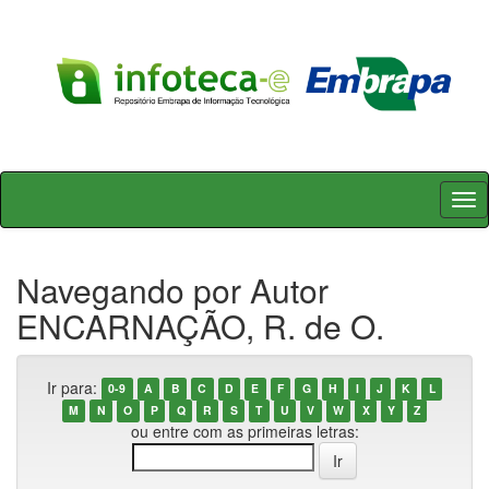
Skip
navigation
Navegando por Autor
ENCARNAÇÃO, R. de O.
Ir para:
0-9
A
B
C
D
E
F
G
H
I
J
K
L
M
N
O
P
Q
R
S
T
U
V
W
X
Y
Z
ou entre com as primeiras letras: