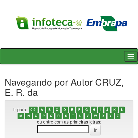
Skip
navigation
Navegando por Autor CRUZ,
E. R. da
Ir para:
0-9
A
B
C
D
E
F
G
H
I
J
K
L
M
N
O
P
Q
R
S
T
U
V
W
X
Y
Z
ou entre com as primeiras letras: