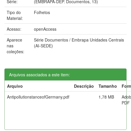
Série:
(EMBRAPA-DEP. Documentos, 13)
Tipo do
Folhetos
Material:
Acesso:
openAccess
Aparece
Série Documentos / Embrapa Unidades Centrais
nas
(AI-SEDE)
coleções:
Arquivos associados a este item:
Arquivo
Descrição
Tamanho
For
AntipollutionstanceofGermany.pdf
1,78 MB
Ado
PDF