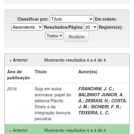
Classificar por:
Em ordem:
Resultados/Página
Registro(s):
< Anterior
Mostrando resultados 4 a 4 de 4
Ano de
Título
Autor(es)
publicação
2016
Soja em solos
FRANCHINI, J. C.
;
arenosos: papel do
BALBINOT JUNIOR, A.
sistema Plantio
A.
;
DEBIASI, H.
;
COSTA,
Direto e da
J. M.
;
SICHIERI, F. R.
;
integração lavoura-
TEIXEIRA, L. C.
pecuária.
< Anterior
Mostrando resultados 4 a 4 de 4