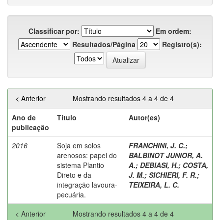
Classificar por:
Em ordem:
Resultados/Página
Registro(s):
< Anterior
Mostrando resultados 4 a 4 de 4
Ano de
Título
Autor(es)
publicação
2016
Soja em solos
FRANCHINI, J. C.
;
arenosos: papel do
BALBINOT JUNIOR, A.
sistema Plantio
A.
;
DEBIASI, H.
;
COSTA,
Direto e da
J. M.
;
SICHIERI, F. R.
;
integração lavoura-
TEIXEIRA, L. C.
pecuária.
< Anterior
Mostrando resultados 4 a 4 de 4