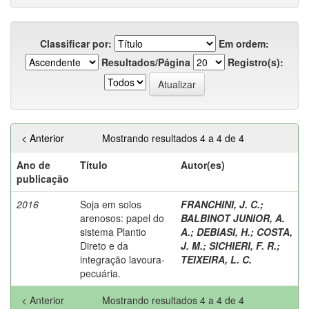
Classificar por:
Em ordem:
Resultados/Página
Registro(s):
< Anterior
Mostrando resultados 4 a 4 de 4
Ano de
Título
Autor(es)
publicação
2016
Soja em solos
FRANCHINI, J. C.
;
arenosos: papel do
BALBINOT JUNIOR, A.
sistema Plantio
A.
;
DEBIASI, H.
;
COSTA,
Direto e da
J. M.
;
SICHIERI, F. R.
;
integração lavoura-
TEIXEIRA, L. C.
pecuária.
< Anterior
Mostrando resultados 4 a 4 de 4