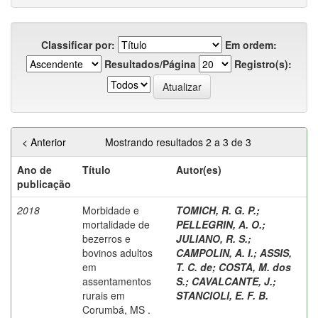
Classificar por:
Em ordem:
Resultados/Página
Registro(s):
< Anterior
Mostrando resultados 2 a 3 de 3
Ano de
Título
Autor(es)
publicação
2018
Morbidade e
TOMICH, R. G. P.
;
mortalidade de
PELLEGRIN, A. O.
;
bezerros e
JULIANO, R. S.
;
bovinos adultos
CAMPOLIN, A. I.
;
ASSIS,
em
T. C. de
;
COSTA, M. dos
assentamentos
S.
;
CAVALCANTE, J.
;
rurais em
STANCIOLI, E. F. B.
Corumbá, MS .