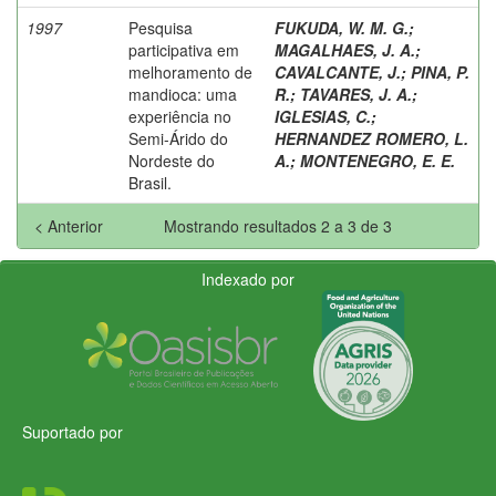
1997
Pesquisa
FUKUDA, W. M. G.
;
participativa em
MAGALHAES, J. A.
;
melhoramento de
CAVALCANTE, J.
;
PINA, P.
mandioca: uma
R.
;
TAVARES, J. A.
;
experiência no
IGLESIAS, C.
;
Semi-Árido do
HERNANDEZ ROMERO, L.
Nordeste do
A.
;
MONTENEGRO, E. E.
Brasil.
< Anterior
Mostrando resultados 2 a 3 de 3
Indexado por
Suportado por