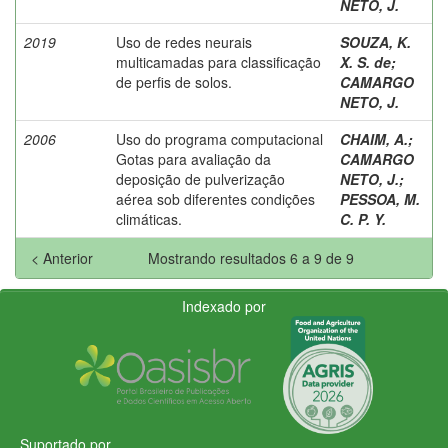
NETO, J.
2019
Uso de redes neurais
SOUZA, K.
multicamadas para classificação
X. S. de
;
de perfis de solos.
CAMARGO
NETO, J.
2006
Uso do programa computacional
CHAIM, A.
;
Gotas para avaliação da
CAMARGO
deposição de pulverização
NETO, J.
;
aérea sob diferentes condições
PESSOA, M.
climáticas.
C. P. Y.
< Anterior
Mostrando resultados 6 a 9 de 9
Indexado por
Suportado por