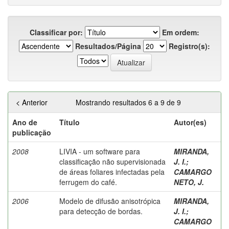
Classificar por:
Em ordem:
Resultados/Página
Registro(s):
< Anterior
Mostrando resultados 6 a 9 de 9
Ano de
Título
Autor(es)
publicação
2008
LIVIA - um software para
MIRANDA,
classificação não supervisionada
J. I.
;
de áreas foliares infectadas pela
CAMARGO
ferrugem do café.
NETO, J.
2006
Modelo de difusão anisotrópica
MIRANDA,
para detecção de bordas.
J. I.
;
CAMARGO