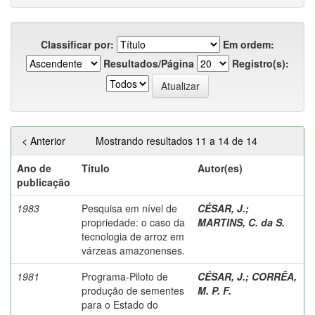
Classificar por:
Em ordem:
Resultados/Página
Registro(s):
< Anterior
Mostrando resultados 11 a 14 de 14
Ano de
Título
Autor(es)
publicação
1983
Pesquisa em nível de
CÉSAR, J.
;
propriedade: o caso da
MARTINS, C. da S.
tecnologia de arroz em
várzeas amazonenses.
1981
Programa-Piloto de
CÉSAR, J.
;
CORRÊA,
produção de sementes
M. P. F.
para o Estado do