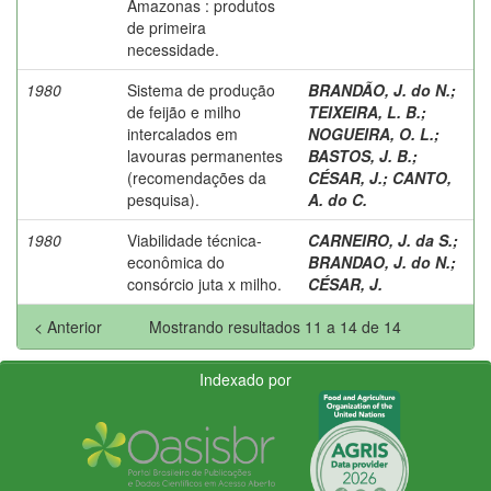
Amazonas : produtos
de primeira
necessidade.
1980
Sistema de produção
BRANDÃO, J. do N.
;
de feijão e milho
TEIXEIRA, L. B.
;
intercalados em
NOGUEIRA, O. L.
;
lavouras permanentes
BASTOS, J. B.
;
(recomendações da
CÉSAR, J.
;
CANTO,
pesquisa).
A. do C.
1980
Viabilidade técnica-
CARNEIRO, J. da S.
;
econômica do
BRANDAO, J. do N.
;
consórcio juta x milho.
CÉSAR, J.
< Anterior
Mostrando resultados 11 a 14 de 14
Indexado por