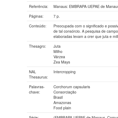
Referência:
Manaus: EMBRAPA-UEPAE de Manaus
Páginas:
7 p.
Conteúdo:
Preocupada com o significado e possiv
de tal consórcio. A pesquisa de campo
elaboradas levam a crer que juta e m
Thesagro:
Juta
Milho
Várzea
Zea Mays
NAL
Intercropping
Thesaurus:
Palavras-
Corchorum capsularis
chave:
Consorciação
Brasil
Amazonas
Food plain
Série:
(EMBRAPA-UEPAE de Manaus. Comunic