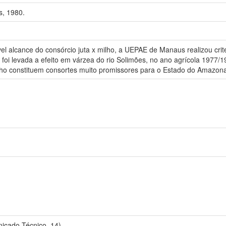
, 1980.
el alcance do consórcio juta x milho, a UEPAE de Manaus realizou crit
 foi levada a efeito em várzea do rio Solimões, no ano agrícola 1977/1
ilho constituem consortes muito promissores para o Estado do Amazon
ado Técnico, 14).