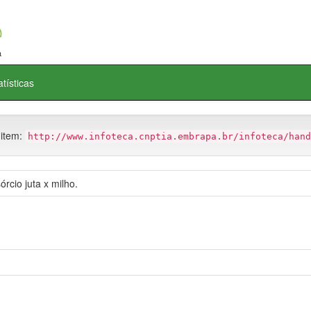
atísticas
 item:
http://www.infoteca.cnptia.embrapa.br/infoteca/hand
rcio juta x milho.