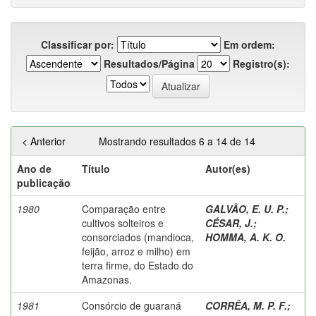
Classificar por:
Em ordem:
Resultados/Página
Registro(s):
< Anterior
Mostrando resultados 6 a 14 de 14
Ano de
Título
Autor(es)
publicação
1980
Comparação entre
GALVÃO, E. U. P.
;
cultivos solteiros e
CÉSAR, J.
;
consorciados (mandioca,
HOMMA, A. K. O.
feijão, arroz e milho) em
terra firme, do Estado do
Amazonas.
1981
Consórcio de guaraná
CORRÊA, M. P. F.
;