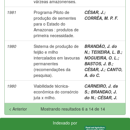
várzeas amazonenses.
1981
Programa-Piloto de
CÉSAR, J.
;
produção de sementes
CORRÊA, M. P. F.
para o Estado do
Amazonas : produtos de
primeira necessidade.
1980
Sistema de produção de
BRANDÃO, J. do
feijão e milho
N.
;
TEIXEIRA, L. B.
;
intercalados em lavouras
NOGUEIRA, O. L.
;
permanentes
BASTOS, J. B.
;
(recomendações da
CÉSAR, J.
;
CANTO,
pesquisa).
A. do C.
1980
Viabilidade técnica-
CARNEIRO, J. da
econômica do consórcio
S.
;
BRANDAO, J.
juta x milho.
do N.
;
CÉSAR, J.
< Anterior
Mostrando resultados 6 a 14 de 14
Indexado por