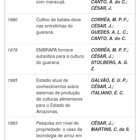
com maracujá.
CANTO, A. do C.
;
CÉSAR, J.
1980
Cultivo de batata-doce
CORRÊA, M. P. F.
;
nas entrelinhas do
CÉSAR, J.
;
guaraná.
GUEDES, A. L. C.
;
CANTO, A. do C.
1978
EMBRAPA fornece
CORRÊA, M. P. F.
;
subsídios para a cultura
CÉSAR, J.
;
do guaraná.
STOLBERG, A. G.
Z.
1985
Estádio atual de
GALVÃO, E. U. P.
;
conhecimentos sobre
CÉSAR, J.
;
sistemas de produção
ITALIANO, E. C.
de culturas alimentares
para o Estado do
Amazonas.
1983
Pesquisa em nível de
CÉSAR, J.
;
propriedade: o caso da
MARTINS, C. da S.
tecnologia de arroz em