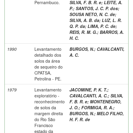
Pernambuco.
SILVA, F. B. R. e
;
LEITE, A.
P.
;
SANTOS, J. C. P. dos
;
SOUSA NETO, N. C. de
;
SILVA, A. B. da
;
LUZ, L. R.
Q. P. da
;
LIMA, P. C. de
;
REIS, R. M. G.
;
BARROS, A.
H. C.
1990
Levantamento
BURGOS, N.
;
CAVALCANTI,
detalhado dos
A. C.
solos da área
de sequeiro do
CPATSA,
Petrolina - PE.
1979
Levantamento
JACOMINE, P. K. T.
;
exploratório -
CAVALCANTI, A. C.
;
SILVA,
reconhecimento
F. B. R. e
;
MONTENEGRO,
de solos da
J. O.
;
FORMIGA, R. A.
;
margem direita
BURGOS, N.
;
MELO FILHO,
do Rio São
H. F. R. de
Francisco
estado da