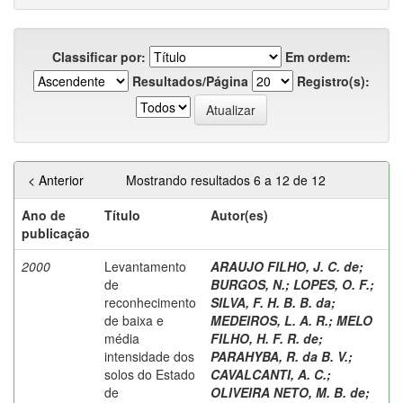
Classificar por:
Em ordem:
Resultados/Página
Registro(s):
< Anterior
Mostrando resultados 6 a 12 de 12
Ano de
Título
Autor(es)
publicação
2000
Levantamento
ARAUJO FILHO, J. C. de
;
de
BURGOS, N.
;
LOPES, O. F.
;
reconhecimento
SILVA, F. H. B. B. da
;
de baixa e
MEDEIROS, L. A. R.
;
MELO
média
FILHO, H. F. R. de
;
intensidade dos
PARAHYBA, R. da B. V.
;
solos do Estado
CAVALCANTI, A. C.
;
de
OLIVEIRA NETO, M. B. de
;