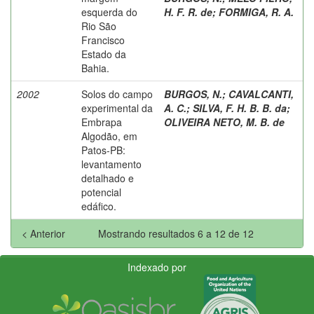
esquerda do
H. F. R. de
;
FORMIGA, R. A.
Rio São
Francisco
Estado da
Bahia.
2002
Solos do campo
BURGOS, N.
;
CAVALCANTI,
experimental da
A. C.
;
SILVA, F. H. B. B. da
;
Embrapa
OLIVEIRA NETO, M. B. de
Algodão, em
Patos-PB:
levantamento
detalhado e
potencial
edáfico.
< Anterior
Mostrando resultados 6 a 12 de 12
Indexado por