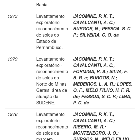
Bahia.
1973
Levantamento
JACOMINE, P. K. T.
;
exploratório -
CAVALCANTI, A. C.
;
reconhecimento
BURGOS, N.
;
PESSOA, S. C.
de solos do
P.
;
SILVEIRA, C. O. da
Estado de
Pernambuco.
1979
Levantamento
JACOMINE, P. K. T.
;
exploratório -
CAVALCANTI, A. C.
;
reconhecimento
FORMIGA, R. A.
;
SILVA, F.
de solos do
B. R. e
;
BURGOS, N.
;
Norte de Minas
MEDEIROS, L. A. R.
;
LOPES,
Gerais: área de
O. F.
;
MÉLO FILHO, H. F. R.
atuação da
de
;
PESSÔA, S. C. P.
;
LIMA,
SUDENE.
P. C. de
1976
Levantamento
JACOMINE, P. K. T.
;
exploratório-
CAVALCANTI, A. C.
;
reconhecimento
RIBEIRO, M. R.
;
de solos da
MONTENEGRO, J. O.
;
margem
BURGOS, N.
;
MÉLO FILHO,